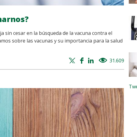
narnos?
ja sin cesar en la búsqueda de la vacuna contra el
amos sobre las vacunas y su importancia para la salud
Twitter
Facebook
Whatsapp
Linkedin
31.609
views
share
share
share
share
Twe