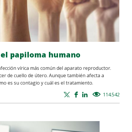
 del papiloma humano
nfección vírica más común del aparato reproductor.
cer de cuello de útero. Aunque también afecta a
o es su contagio y cuál es el tratamiento.
Twitter
Facebook
Whatsapp
Linkedin
114.542
views
share
share
share
share