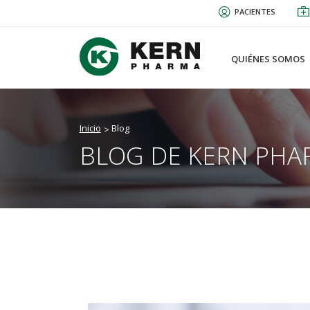
Pasar
PACIENTES
al
contenido
principal
QUIÉNES SOMOS
Inicio
Blog
BLOG DE KERN PHA