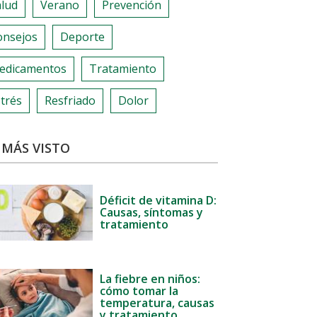
alud
Verano
Prevención
onsejos
Deporte
edicamentos
Tratamiento
trés
Resfriado
Dolor
 MÁS VISTO
Déficit de vitamina D:
Causas, síntomas y
tratamiento
La fiebre en niños:
cómo tomar la
temperatura, causas
y tratamiento.