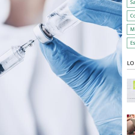
S
C
M
Es
LO