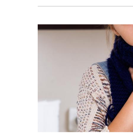
CÓMO
GANARLE
LA
BATALLA
A
LOS
VIRUS
CON
LA
LLEGADA
DEL
FRÍO