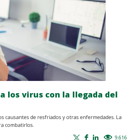
a los virus con la llegada del
 los causantes de resfriados y otras enfermedades. La
ra combatirlos.
Twitter
Facebook
Whatsapp
Linkedin
9.616
views