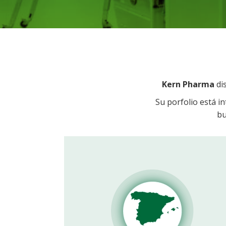
Kern Pharma
di
Su porfolio está i
bu