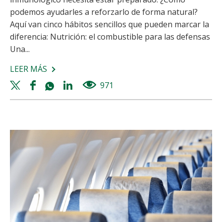
podemos ayudarles a reforzarlo de forma natural?
Aquí van cinco hábitos sencillos que pueden marcar la
diferencia: Nutrición: el combustible para las defensas
Una...
LEER MÁS
SOBRE
VUELTA
Twitter
Facebook
Whatsapp
Linkedin
971
views
AL
share
share
share
share
COLE:
5
HÁBITOS
PARA
FORTALECER
EL
SISTEMA
INMUNOLÓGICO
DE
LOS