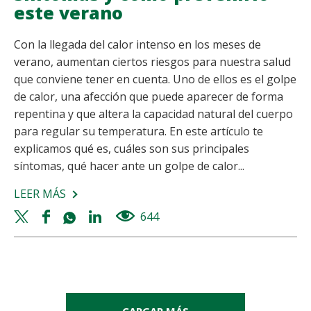
este verano
Con la llegada del calor intenso en los meses de
verano, aumentan ciertos riesgos para nuestra salud
que conviene tener en cuenta. Uno de ellos es el golpe
de calor, una afección que puede aparecer de forma
repentina y que altera la capacidad natural del cuerpo
para regular su temperatura. En este artículo te
explicamos qué es, cuáles son sus principales
síntomas, qué hacer ante un golpe de calor...
LEER MÁS
SOBRE
GOLPE
Twitter
Facebook
Whatsapp
Linkedin
644
views
DE
share
share
share
share
CALOR:
QUÉ
ES,
SÍNTOMAS
CARGAR MÁS