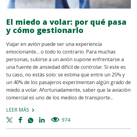
NIÑOS
El miedo a volar: por qué pasa
y cómo gestionarlo
Viajar en avión puede ser una experiencia
emocionante… o todo lo contrario. Para muchas
personas, subirse a un avión supone enfrentarse a
una fuente de ansiedad difícil de controlar. Si este es
tu caso, no estás solo: se estima que entre un 25% y
un 40% de los pasajeros experimentan algún grado de
miedo a volar. Afortunadamente, saber que la aviación
comercial es uno de los medios de transporte...
LEER MÁS
SOBRE
EL
Twitter
Facebook
Whatsapp
Linkedin
974
views
MIEDO
share
share
share
share
A