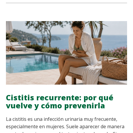
share
share
share
share
CORTISOL
ALTO?
DESCUBRE
LOS
SÍNTOMAS
Y
REALIZA
NUESTRO
TEST
DE
ESTRÉS
Cistitis recurrente: por qué
vuelve y cómo prevenirla
La cistitis es una infección urinaria muy frecuente,
especialmente en mujeres. Suele aparecer de manera