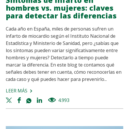
hombres vs. mujeres: claves
para detectar las diferencias
Cada año en España, miles de personas sufren un
infarto de miocardio según el Instituto Nacional de
Estadística y Ministerio de Sanidad, pero ¿sabías que
los síntomas pueden variar significativamente entre
hombres y mujeres? Detectarlo a tiempo puede
marcar la diferencia. En este blog te contamos qué
señales debes tener en cuenta, cómo reconocerlas en
cada caso y qué puedes hacer para prevenirlo...
LEER MÁS
SOBRE
SÍNTOMAS
Twitter
Facebook
Whatsapp
Linkedin
4.993
views
DE
share
share
share
share
INFARTO
EN
HOMBRES