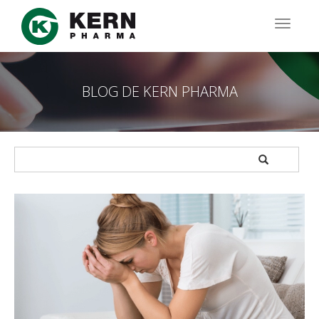
Pasar
al
TOGG
contenido
NAVIG
principal
BLOG DE KERN PHARMA
APPLY