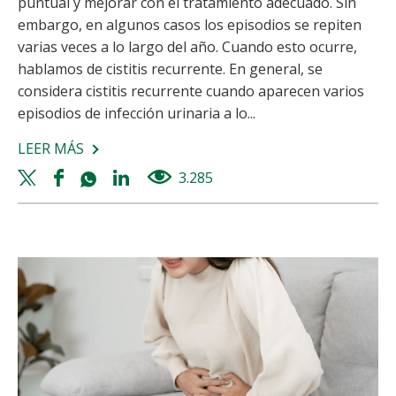
puntual y mejorar con el tratamiento adecuado. Sin
embargo, en algunos casos los episodios se repiten
varias veces a lo largo del año. Cuando esto ocurre,
hablamos de cistitis recurrente. En general, se
considera cistitis recurrente cuando aparecen varios
episodios de infección urinaria a lo...
LEER MÁS
SOBRE
CISTITIS
Twitter
Facebook
Whatsapp
Linkedin
3.285
views
RECURRENTE:
share
share
share
share
POR
QUÉ
VUELVE
Y
CÓMO
PREVENIRLA