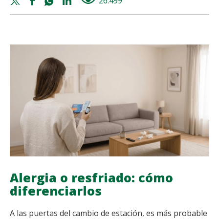
Twitter
Facebook
Whatsapp
Linkedin
26.499
views
DE
share
share
share
share
APENDICITIS:
EN
QUÉ
LADO
APARECE
Y
CUÁNDO
ACUDIR
A
URGENCIAS
Alergia o resfriado: cómo
diferenciarlos
A las puertas del cambio de estación, es más probable