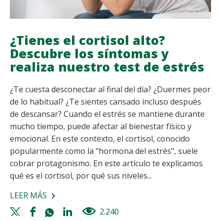
¿Tienes el cortisol alto?
Descubre los síntomas y
realiza nuestro test de estrés
¿Te cuesta desconectar al final del día? ¿Duermes peor
de lo habitual? ¿Te sientes cansado incluso después
de descansar? Cuando el estrés se mantiene durante
mucho tiempo, puede afectar al bienestar físico y
emocional. En este contexto, el cortisol, conocido
popularmente como la "hormona del estrés", suele
cobrar protagonismo. En este artículo te explicamos
qué es el cortisol, por qué sus niveles...
LEER MÁS
SOBRE
¿TIENES
Twitter
Facebook
Whatsapp
Linkedin
2.240
views
EL