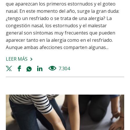
que aparezcan los primeros estornudos y el goteo
nasal. En este momento del año, surge la gran duda:
¿tengo un resfriado o se trata de una alergia? La
congestión nasal, los estornudos y el malestar
general son síntomas muy frecuentes que pueden
aparecer tanto en la alergia como en el resfriado.
Aunque ambas afecciones comparten algunas...
LEER MÁS
SOBRE
ALERGIA
Twitter
Facebook
Whatsapp
Linkedin
7.304
views
O
share
share
share
share
RESFRIADO:
CÓMO
DIFERENCIARLOS