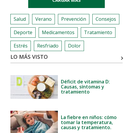
Y
COMO
PREVENIRLO
Salud
Verano
Prevención
Consejos
ESTE
VERANO
Deporte
Medicamentos
Tratamiento
Estrés
Resfriado
Dolor
LO MÁS VISTO
Déficit de vitamina D:
Causas, síntomas y
tratamiento
La fiebre en niños: cómo
tomar la temperatura,
causas y tratamiento.