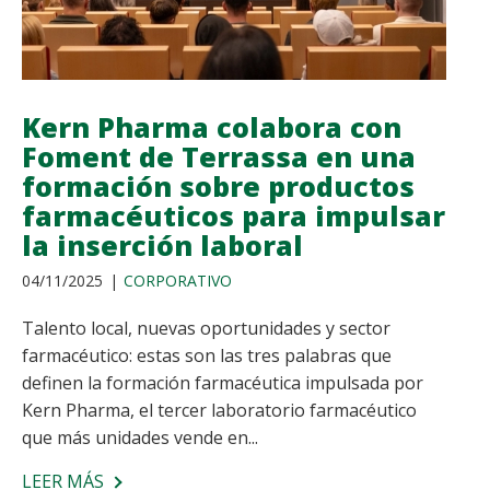
MARIPOSA
GRACIAS
A
UN
Kern Pharma colabora con
PROGRAMA
Foment de Terrassa en una
DE
formación sobre productos
GAMIFICACIÓN
EN
farmacéuticos para impulsar
LA
la inserción laboral
COMPAÑÍA
04/11/2025
CORPORATIVO
Talento local, nuevas oportunidades y sector
farmacéutico: estas son las tres palabras que
definen la formación farmacéutica impulsada por
Kern Pharma, el tercer laboratorio farmacéutico
que más unidades vende en...
LEER MÁS
SOBRE