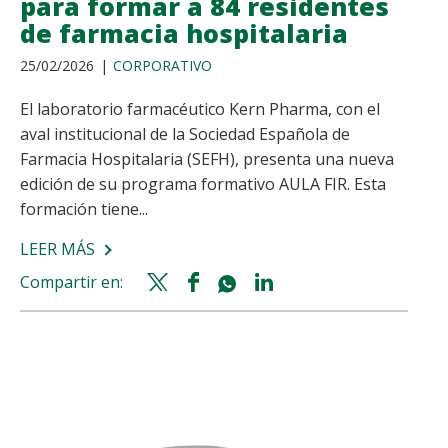
para formar a 84 residentes
de farmacia hospitalaria
25/02/2026
CORPORATIVO
El laboratorio farmacéutico Kern Pharma, con el
aval institucional de la Sociedad Española de
Farmacia Hospitalaria (SEFH), presenta una nueva
edición de su programa formativo AULA FIR. Esta
formación tiene...
LEER MÁS
SOBRE
KERN
Compartir en:
Twitter
Facebook
Whatsapp
Linkedin
PHARMA
share
share
share
share
IMPULSA
UNA
NUEVA
EDICIÓN
DE