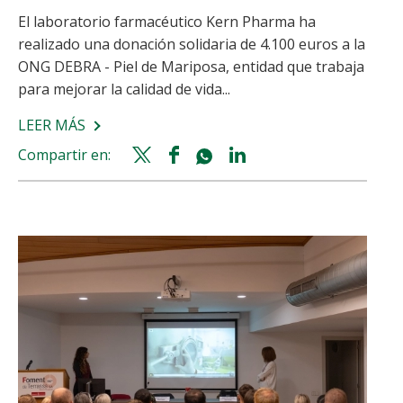
El laboratorio farmacéutico Kern Pharma ha
realizado una donación solidaria de 4.100 euros a la
ONG DEBRA - Piel de Mariposa, entidad que trabaja
para mejorar la calidad de vida...
LEER MÁS
SOBRE
KERN
Compartir en:
Twitter
Facebook
Whatsapp
Linkedin
PHARMA
share
share
share
share
DONA
4.100
EUROS
A
LA
ONG
DEBRA
-
PIEL
DE