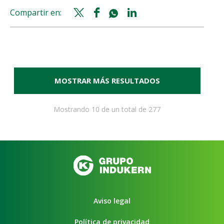
KERN
Compartir en:
Twitter
Facebook
Whatsapp
Linkedin
PHARMA
share
share
share
share
COLABORA
CON
FOMENT
DE
MOSTRAR MÁS RESULTADOS
TERRASSA
EN
UNA
Mostrando
10
de un total de
277
FORMACIÓN
SOBRE
PRODUCTOS
FARMACÉUTICOS
PARA
IMPULSAR
LA
Aviso legal
INSERCIÓN
LABORAL
Política de privacidad