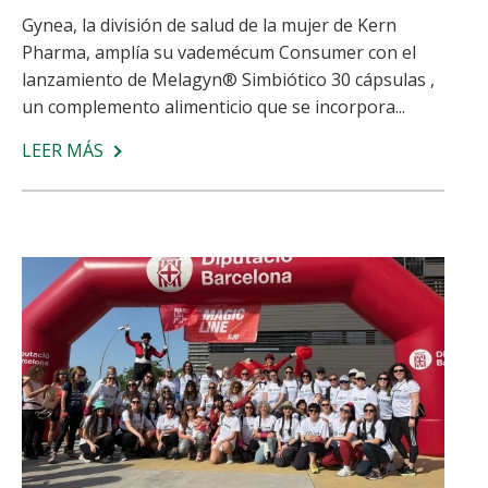
Gynea, la división de salud de la mujer de Kern
Pharma, amplía su vademécum Consumer con el
lanzamiento de Melagyn® Simbiótico 30 cápsulas ,
un complemento alimenticio que se incorpora...
LEER MÁS
SOBRE
KERN
PHARMA
AMPLÍA
SU
GAMA
MELAGYN®
CON
MELAGYN®
SIMBIÓTICO
30
CÁPSULAS,
UN