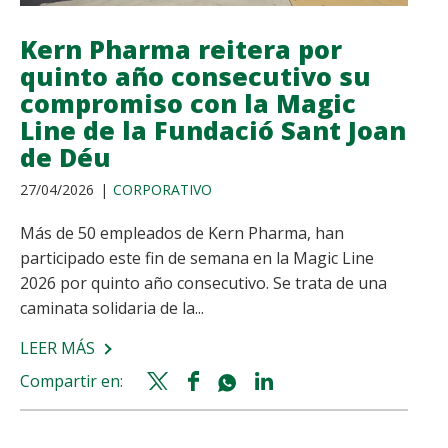
COMPLEMENTO
ALIMENTICIO
Kern Pharma reitera por
PARA
quinto año consecutivo su
EL
compromiso con la Magic
BIENESTAR
Line de la Fundació Sant Joan
Y
de Déu
EL
EQUILIBRIO
27/04/2026
CORPORATIVO
ÍNTIMO
Más de 50 empleados de Kern Pharma, han
participado este fin de semana en la Magic Line
2026 por quinto año consecutivo. Se trata de una
caminata solidaria de la...
LEER MÁS
SOBRE
KERN
Compartir en:
Twitter
Facebook
Whatsapp
Linkedin
PHARMA
share
share
share
share
REITERA