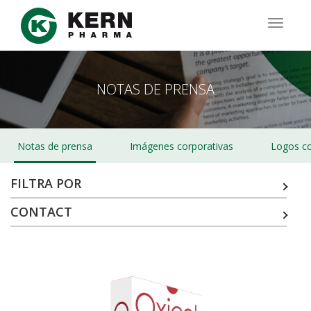
Pasar
al
TOGG
contenido
NAVIG
principal
NOTAS DE PRENSA
Notas de prensa
Imágenes corporativas
Logos co
FILTRA POR
CONTACT