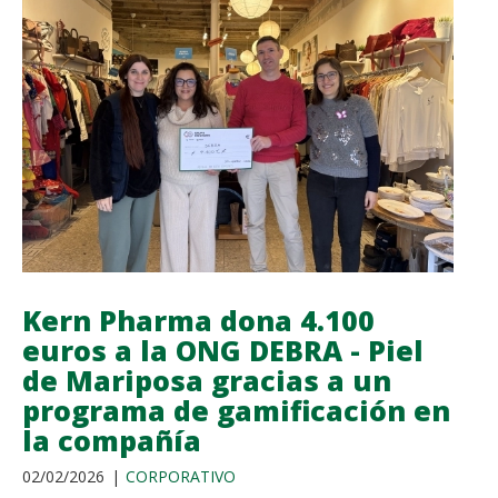
3,
SU
NUEVO
COMPLEMENTO
ALIMENTICIO
FORMULADO
CON
ÁCIDOS
GRASOS
OMEGA-
3
Y
Kern Pharma dona 4.100
VITAMINA
euros a la ONG DEBRA - Piel
E
de Mariposa gracias a un
programa de gamificación en
la compañía
02/02/2026
CORPORATIVO