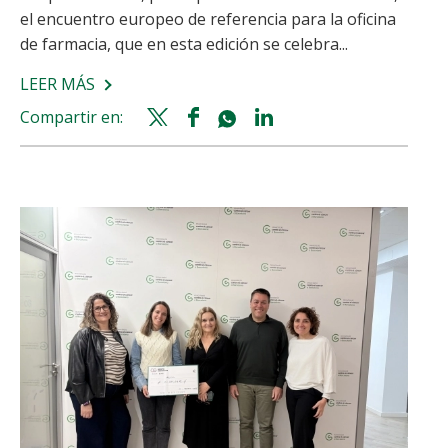
el encuentro europeo de referencia para la oficina
de farmacia, que en esta edición se celebra...
LEER MÁS
SOBRE
KERN
Compartir en:
Twitter
Facebook
Whatsapp
Linkedin
PHARMA
share
share
share
share
ATERRIZA
EN
INFARMA
2026
CON
SUS
NOVEDADES
Y
REAFIRMA
SU
COMPROMISO
CON