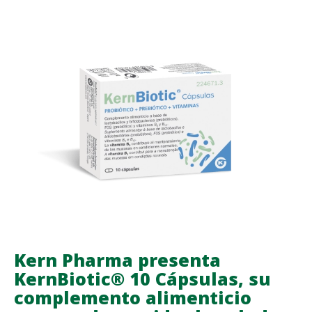
POR
QUINTO
AÑO
CONSECUTIVO
SU
COMPROMISO
CON
LA
MAGIC
LINE
DE
LA
FUNDACIÓ
SANT
JOAN
Kern Pharma presenta
DE
KernBiotic® 10 Cápsulas, su
DÉU
complemento alimenticio