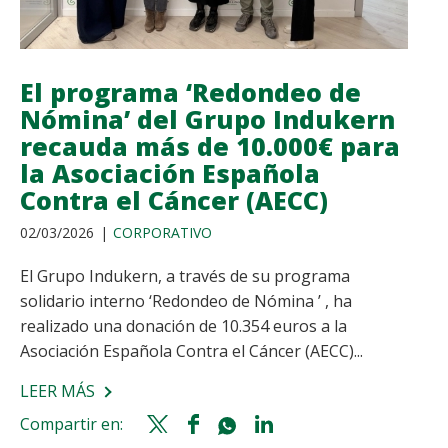
LA
OFICINA
DE
FARMACIA
El programa ‘Redondeo de
Nómina’ del Grupo Indukern
recauda más de 10.000€ para
la Asociación Española
Contra el Cáncer (AECC)
02/03/2026
CORPORATIVO
El Grupo Indukern, a través de su programa
solidario interno ‘Redondeo de Nómina ’ , ha
realizado una donación de 10.354 euros a la
Asociación Española Contra el Cáncer (AECC)...
LEER MÁS
SOBRE
EL
Compartir en:
Twitter
Facebook
Whatsapp
Linkedin
PROGRAMA