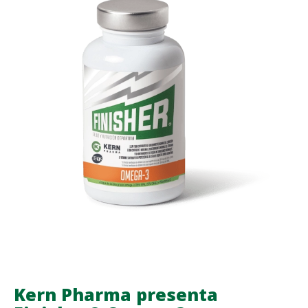
AULA
FIR
PARA
FORMAR
A
84
RESIDENTES
DE
FARMACIA
HOSPITALARIA
Kern Pharma presenta