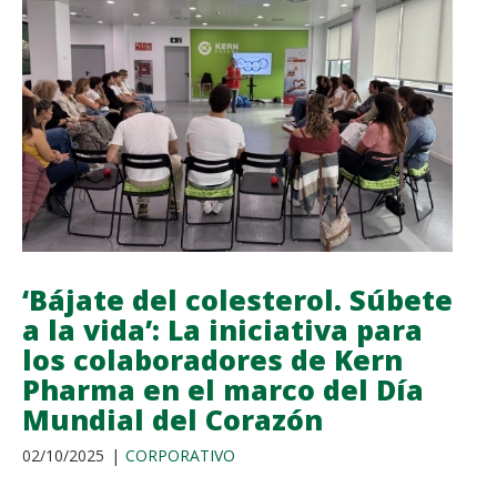
POR
EL
ALZHEIMER’
RECAUDA
5.120
EUROS
PARA
LA
INVESTIGACIÓN
DEL
ALZHEIMER
‘Bájate del colesterol. Súbete
a la vida’: La iniciativa para
los colaboradores de Kern
Pharma en el marco del Día
Mundial del Corazón
02/10/2025
CORPORATIVO