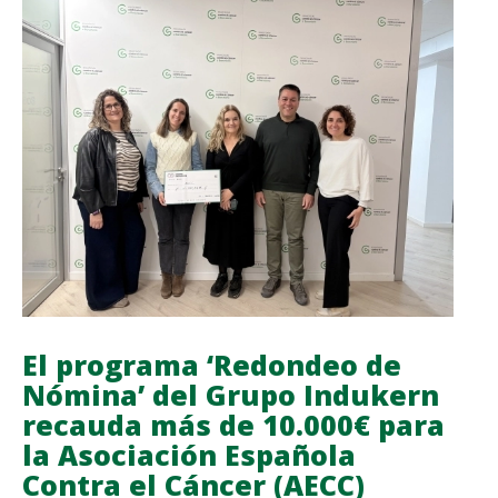
2026
CON
SUS
NOVEDADES
Y
REAFIRMA
SU
COMPROMISO
CON
LA
OFICINA
DE
FARMACIA
El programa ‘Redondeo de
Nómina’ del Grupo Indukern
recauda más de 10.000€ para
la Asociación Española
Contra el Cáncer (AECC)