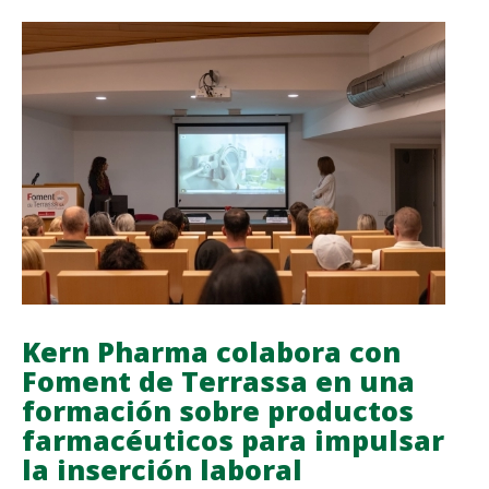
EUROS
A
LA
ONG
DEBRA
-
PIEL
DE
MARIPOSA
GRACIAS
A
UN
Kern Pharma colabora con
PROGRAMA
Foment de Terrassa en una
DE
formación sobre productos
GAMIFICACIÓN
EN
farmacéuticos para impulsar
LA
la inserción laboral
COMPAÑÍA