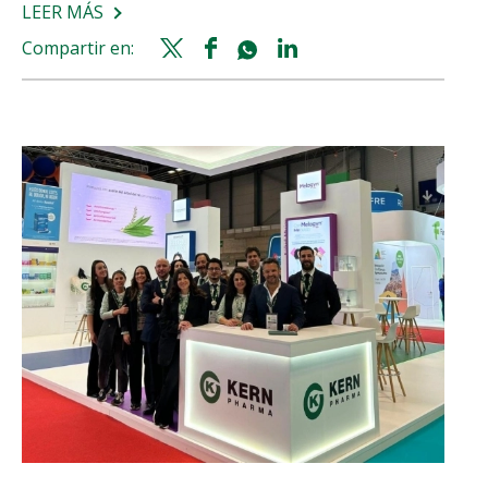
LEER MÁS
SOBRE
KERN
Compartir en:
Twitter
Facebook
Whatsapp
Linkedin
PHARMA
share
share
share
share
REITERA
POR
QUINTO
AÑO
CONSECUTIVO
SU
COMPROMISO
CON
LA
MAGIC
LINE
DE
LA
FUNDACIÓ
SANT