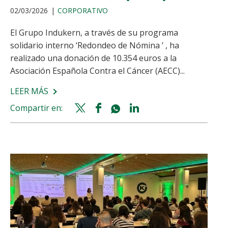
02/03/2026
CORPORATIVO
El Grupo Indukern, a través de su programa
solidario interno ‘Redondeo de Nómina ’ , ha
realizado una donación de 10.354 euros a la
Asociación Española Contra el Cáncer (AECC)...
LEER MÁS
SOBRE
EL
Compartir en:
Twitter
Facebook
Whatsapp
Linkedin
PROGRAMA
share
share
share
share
‘REDONDEO
DE
NÓMINA’
DEL
GRUPO
INDUKERN
RECAUDA
MÁS