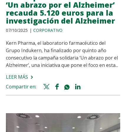
LAS
‘Un abrazo por el Alzheimer’
NUEVAS
recauda 5.120 euros para la
GENERACIONES
investigación del Alzheimer
DEL
07/10/2025
CORPORATIVO
ATLETISMO
ESPAÑOL
Kern Pharma, el laboratorio farmacéutico del
Grupo Indukern, ha finalizado por quinto año
consecutivo la campaña solidaria ‘Un abrazo por el
Alzheimer’, una iniciativa que pone el foco en esta...
LEER MÁS
SOBRE
LA
Compartir en:
Twitter
Facebook
Whatsapp
Linkedin
CAMPAÑA
share
share
share
share
DE
KERN
PHARMA
‘UN
ABRAZO