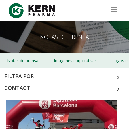
Pasar
al
TOGG
contenido
NAVIG
principal
NOTAS DE PRENSA
Notas de prensa
Imágenes corporativas
Logos co
FILTRA POR
CONTACT