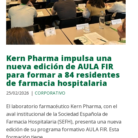
DE
10.000€
PARA
LA
ASOCIACIÓN
ESPAÑOLA
CONTRA
EL
Kern Pharma impulsa una
CÁNCER
nueva edición de AULA FIR
(AECC)
para formar a 84 residentes
de farmacia hospitalaria
25/02/2026
CORPORATIVO
El laboratorio farmacéutico Kern Pharma, con el
aval institucional de la Sociedad Española de
Farmacia Hospitalaria (SEFH), presenta una nueva
edición de su programa formativo AULA FIR. Esta
formación tiene...