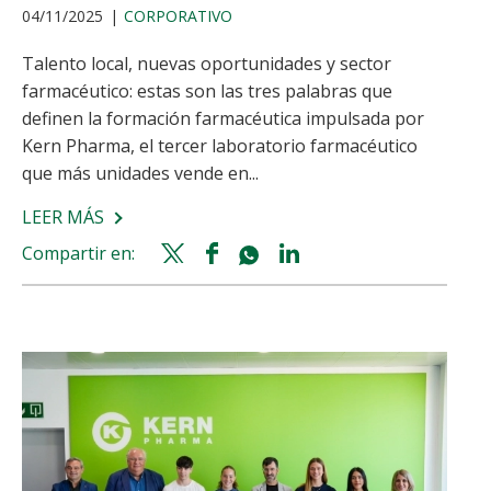
04/11/2025
CORPORATIVO
Talento local, nuevas oportunidades y sector
farmacéutico: estas son las tres palabras que
definen la formación farmacéutica impulsada por
Kern Pharma, el tercer laboratorio farmacéutico
que más unidades vende en...
LEER MÁS
SOBRE
KERN
Compartir en:
Twitter
Facebook
Whatsapp
Linkedin
PHARMA
share
share
share
share
COLABORA
CON
FOMENT
DE
TERRASSA
EN
UNA
FORMACIÓN