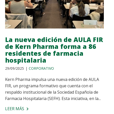
DE
KERN
PHARMA
EN
EL
MARCO
La nueva edición de AULA FIR
DEL
de Kern Pharma forma a 86
DÍA
residentes de farmacia
MUNDIAL
hospitalaria
DEL
29/09/2025
CORPORATIVO
CORAZÓN
Kern Pharma impulsa una nueva edición de AULA
FIR, un programa formativo que cuenta con el
respaldo institucional de la Sociedad Española de
Farmacia Hospitalaria (SEFH). Esta iniciativa, en la...
LEER MÁS
SOBRE