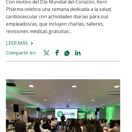
Con motivo del Día Mundial del Corazón, Kern
Pharma celebra una semana dedicada a la salud
cardiovascular con actividades diarias para sus
empleados/as, que incluyen charlas, talleres,
revisiones médicas gratuitas...
LEER MÁS
SOBRE
‘BÁJATE
Compartir en:
Twitter
Facebook
Whatsapp
Linkedin
DEL
share
share
share
share
COLESTEROL.
SÚBETE
A
LA
VIDA’:
LA
INICIATIVA
PARA
LOS
COLABORADORES