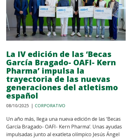
SOBRE
PRODUCTOS
FARMACÉUTICOS
PARA
IMPULSAR
LA
La IV edición de las ‘Becas
INSERCIÓN
García Bragado- OAFI- Kern
LABORAL
Pharma’ impulsa la
trayectoria de las nuevas
generaciones del atletismo
español
08/10/2025
CORPORATIVO
Un año más, llega una nueva edición de las ‘Becas
García Bragado- OAFI- Kern Pharma’. Unas ayudas
impulsadas junto al exatleta olímpico Jesús Ángel