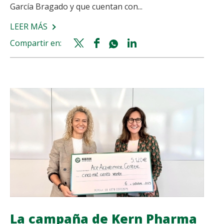
García Bragado y que cuentan con...
LEER MÁS
SOBRE
LA
Compartir en:
Twitter
Facebook
Whatsapp
Linkedin
IV
share
share
share
share
EDICIÓN
DE
LAS
‘BECAS
GARCÍA
BRAGADO-
OAFI-
KERN
PHARMA’
IMPULSA
LA
TRAYECTORIA
DE
La campaña de Kern Pharma