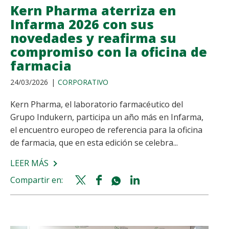
JOAN
Kern Pharma aterriza en
DE
Infarma 2026 con sus
DÉU
novedades y reafirma su
compromiso con la oficina de
farmacia
24/03/2026
CORPORATIVO
Kern Pharma, el laboratorio farmacéutico del
Grupo Indukern, participa un año más en Infarma,
el encuentro europeo de referencia para la oficina
de farmacia, que en esta edición se celebra...
LEER MÁS
SOBRE
KERN
Compartir en:
Twitter
Facebook
Whatsapp
Linkedin
PHARMA
share
share
share
share
ATERRIZA
EN
INFARMA