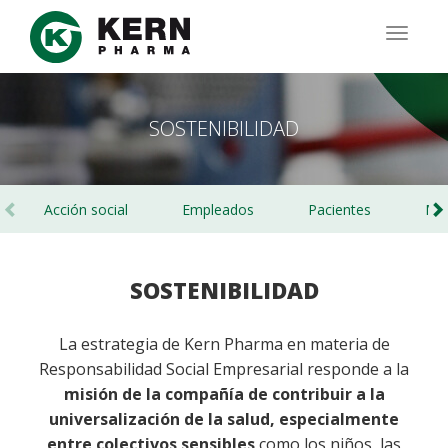
Pasar
al
TOGG
contenido
NAVIG
principal
SOSTENIBILIDAD
Acción social
Empleados
Pacientes
Me
SOSTENIBILIDAD
La estrategia de Kern Pharma en materia de
Responsabilidad Social Empresarial responde a la
misión de la compañía de contribuir a la
universalización de la salud, especialmente
entre colectivos sensibles
como los niños, las