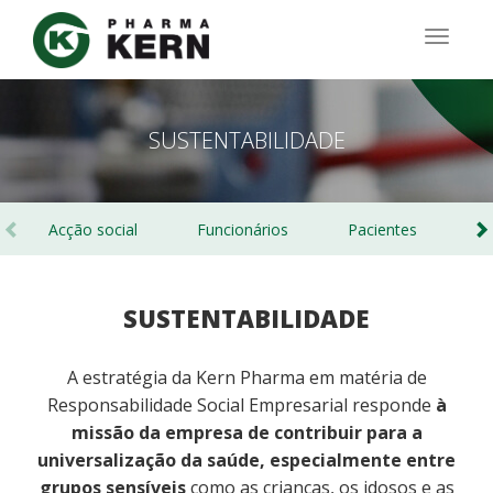
Passar
para
TOGG
o
NAVIG
conteúdo
principal
SUSTENTABILIDADE
Acção social
Funcionários
Pacientes
A
SUSTENTABILIDADE
A estratégia da Kern Pharma em matéria de
Responsabilidade Social Empresarial responde
à
missão da empresa de contribuir para a
universalização da saúde, especialmente entre
grupos sensíveis
como as crianças, os idosos e as