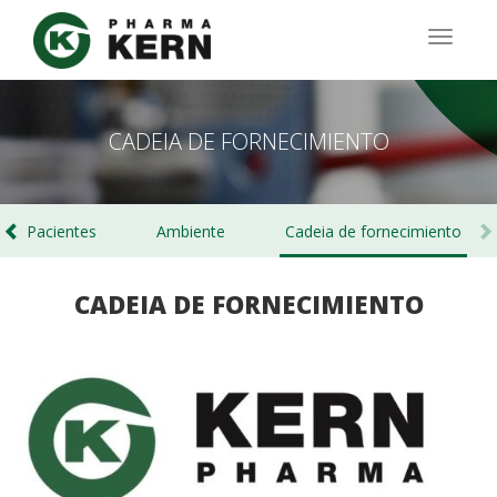
Passar
para
TOGG
o
NAVIG
conteúdo
principal
CADEIA DE FORNECIMIENTO
Pacientes
Ambiente
Cadeia de fornecimiento
CADEIA DE FORNECIMIENTO