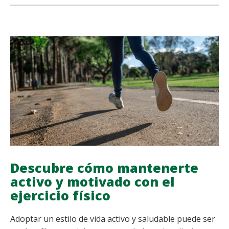
share
share
share
share
CALOR
EN
LESIONES
DEPORTIVAS:
CUÁNDO
USAR
CADA
UNO
Y
POR
QUÉ
Descubre cómo mantenerte
activo y motivado con el
ejercicio físico
Adoptar un estilo de vida activo y saludable puede ser