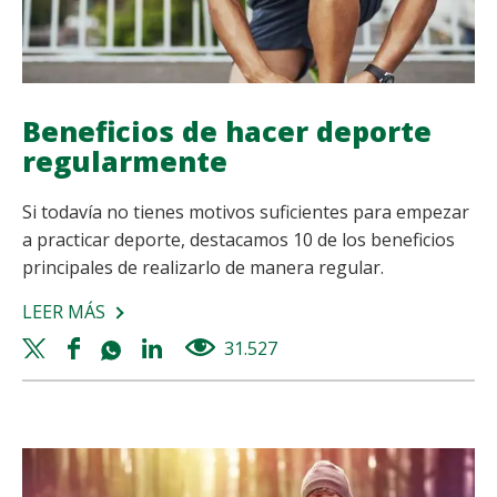
Beneficios de hacer deporte
regularmente
Si todavía no tienes motivos suficientes para empezar
a practicar deporte, destacamos 10 de los beneficios
principales de realizarlo de manera regular.
LEER MÁS
SOBRE
BENEFICIOS
Twitter
Facebook
Whatsapp
Linkedin
31.527
views
DE
share
share
share
share
HACER
DEPORTE
REGULARMENTE