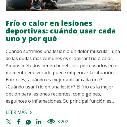
Frío o calor en lesiones
deportivas: cuándo usar cada
uno y por qué
Cuando sufrimos una lesión o un dolor muscular, una
de las dudas más comunes es si aplicar frío o calor.
Ambos métodos tienen beneficios, pero usarlos en el
momento equivocado puede empeorar la situación.
Entonces, ¿cuándo es mejor aplicar cada uno?
¿Cuándo usar frío en una lesión? El frío es la mejor
opción para lesiones recientes, como golpes,
esguinces o inflamaciones. Su principal función es...
LEER MÁS
SOBRE
FRÍO
Twitter
Facebook
Whatsapp
Linkedin
3.202
views
O