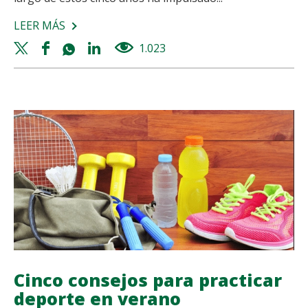
LEER MÁS
SOBRE
CELEBRAMOS
Twitter
Facebook
Whatsapp
Linkedin
1.023
views
EL
share
share
share
share
5º
ANIVERSARIO
DE
FINISHER
Cinco consejos para practicar
deporte en verano