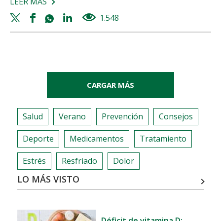
LEER MÁS
SOBRE
DEPORTE
Twitter
Facebook
Whatsapp
Linkedin
1.548
views
EN
share
share
share
share
CASA:
5
CONSEJOS
IMPRESCINDIBLES
CARGAR MÁS
Salud
Verano
Prevención
Consejos
Deporte
Medicamentos
Tratamiento
Estrés
Resfriado
Dolor
LO MÁS VISTO
Déficit de vitamina D: