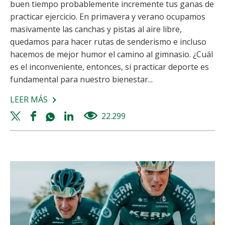
buen tiempo probablemente incremente tus ganas de
practicar ejercicio. En primavera y verano ocupamos
masivamente las canchas y pistas al aire libre,
quedamos para hacer rutas de senderismo e incluso
hacemos de mejor humor el camino al gimnasio. ¿Cuál
es el inconveniente, entonces, si practicar deporte es
fundamental para nuestro bienestar...
LEER MÁS
SOBRE
DEPORTE
Twitter
Facebook
Whatsapp
Linkedin
22.299
views
Y
share
share
share
share
DOLOR
MUSCULAR:
¿PODEMOS
EVITARLO?