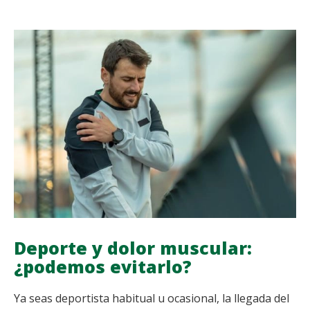
UNA
GUÍA
PARA
QUE
EL
FRÍO
NO
TE
DETENGA
Deporte y dolor muscular:
¿podemos evitarlo?
Ya seas deportista habitual u ocasional, la llegada del