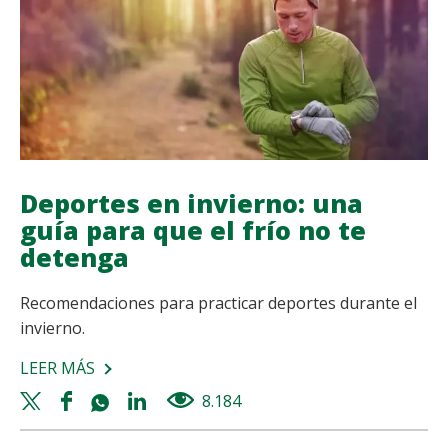
Deportes en invierno: una
guía para que el frío no te
detenga
Recomendaciones para practicar deportes durante el
invierno.
LEER MÁS
SOBRE
DEPORTES
Twitter
Facebook
Whatsapp
Linkedin
8.184
views
EN
share
share
share
share
INVIERNO: