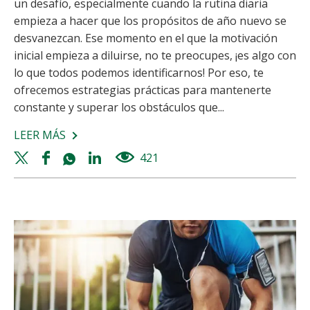
un desafío, especialmente cuando la rutina diaria
empieza a hacer que los propósitos de año nuevo se
desvanezcan. Ese momento en el que la motivación
inicial empieza a diluirse, no te preocupes, ¡es algo con
lo que todos podemos identificarnos! Por eso, te
ofrecemos estrategias prácticas para mantenerte
constante y superar los obstáculos que...
LEER MÁS
SOBRE
DESCUBRE
Twitter
Facebook
Whatsapp
Linkedin
421
views
CÓMO
share
share
share
share
MANTENERTE
ACTIVO
Y
MOTIVADO
CON
EL
EJERCICIO
FÍSICO