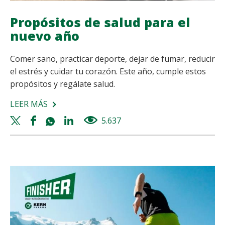
Propósitos de salud para el
nuevo año
Comer sano, practicar deporte, dejar de fumar, reducir
el estrés y cuidar tu corazón. Este año, cumple estos
propósitos y regálate salud.
LEER MÁS
SOBRE
PROPÓSITOS
Twitter
Facebook
Whatsapp
Linkedin
5.637
views
DE
share
share
share
share
SALUD
PARA
EL
NUEVO
AÑO