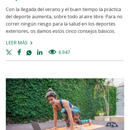
Con la llegada del verano y el buen tiempo la práctica
del deporte aumenta, sobre todo al aire libre. Para no
correr ningún riesgo para la salud en los deportes
exteriores, os damos estos cinco consejos básicos.
LEER MÁS
SOBRE
CINCO
Twitter
Facebook
Whatsapp
Linkedin
6.947
views
CONSEJOS
share
share
share
share
PARA
PRACTICAR
DEPORTE
EN
VERANO