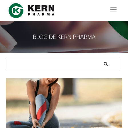
Pasar
al
TOGG
contenido
NAVIG
principal
BLOG DE KERN PHARMA
APPLY