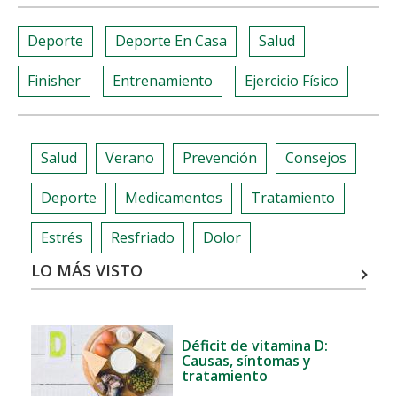
share
share
share
share
Deporte
Deporte En Casa
Salud
Finisher
Entrenamiento
Ejercicio Físico
Salud
Verano
Prevención
Consejos
Deporte
Medicamentos
Tratamiento
Estrés
Resfriado
Dolor
LO MÁS VISTO
Déficit de vitamina D:
Causas, síntomas y
tratamiento