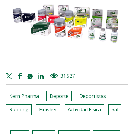
Twitter
Facebook
Whatsapp
Linkedin
31.527
views
share
share
share
share
Kern Pharma
Deporte
Deportistas
Running
Finisher
Actividad Física
Sal