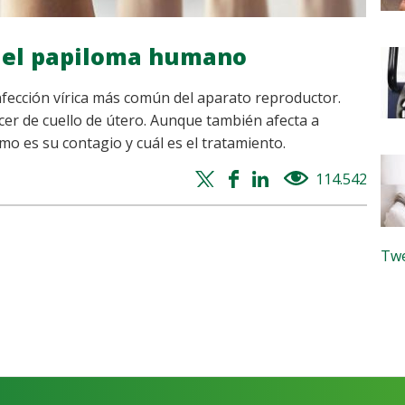
 del papiloma humano
nfección vírica más común del aparato reproductor.
cer de cuello de útero. Aunque también afecta a
o es su contagio y cuál es el tratamiento.
Twitter
Facebook
Whatsapp
Linkedin
114.542
views
share
share
share
share
Twe