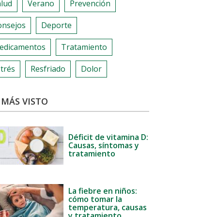
alud
Verano
Prevención
onsejos
Deporte
edicamentos
Tratamiento
trés
Resfriado
Dolor
 MÁS VISTO
Déficit de vitamina D:
Causas, síntomas y
tratamiento
La fiebre en niños:
cómo tomar la
temperatura, causas
y tratamiento.