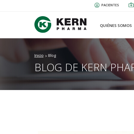
Pasar
PACIENTES
al
contenido
principal
QUIÉNES SOMOS
Inicio
Blog
BLOG DE KERN PHA