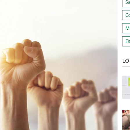
S
C
M
Es
LO