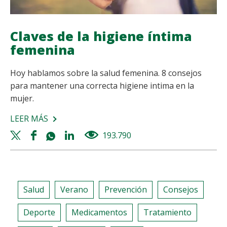
Claves de la higiene íntima
femenina
Hoy hablamos sobre la salud femenina. 8 consejos
para mantener una correcta higiene intima en la
mujer.
LEER MÁS
SOBRE
CLAVES
Twitter
Facebook
Whatsapp
Linkedin
193.790
views
DE
share
share
share
share
LA
HIGIENE
ÍNTIMA
Salud
Verano
Prevención
Consejos
FEMENINA
Deporte
Medicamentos
Tratamiento