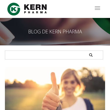
Pasar
al
TOGG
contenido
NAVIG
principal
BLOG DE KERN PHARMA
APPLY