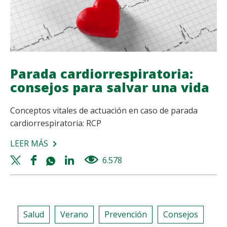
Parada cardiorrespiratoria:
consejos para salvar una vida
Conceptos vitales de actuación en caso de parada
cardiorrespiratoria: RCP
LEER MÁS
SOBRE
PARADA
Twitter
Facebook
Whatsapp
Linkedin
6.578
views
CARDIORRESPIRATORIA:
share
share
share
share
CONSEJOS
PARA
SALVAR
Salud
Verano
Prevención
Consejos
UNA