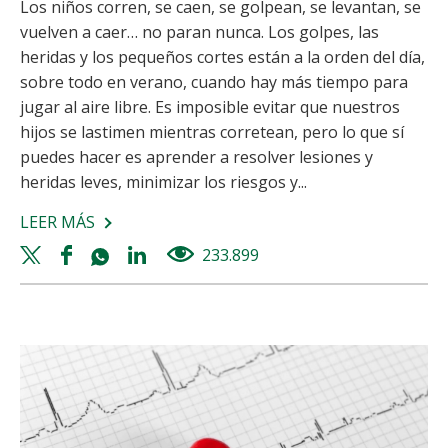
Los niños corren, se caen, se golpean, se levantan, se
vuelven a caer… no paran nunca. Los golpes, las
heridas y los pequeños cortes están a la orden del día,
sobre todo en verano, cuando hay más tiempo para
jugar al aire libre. Es imposible evitar que nuestros
hijos se lastimen mientras corretean, pero lo que sí
puedes hacer es aprender a resolver lesiones y
heridas leves, minimizar los riesgos y...
LEER MÁS
SOBRE
HERIDAS
Twitter
Facebook
Whatsapp
Linkedin
233.899
views
Y
share
share
share
share
GOLPES
EN
LOS
NIÑOS:
¿CÓMO
ACTUAR?