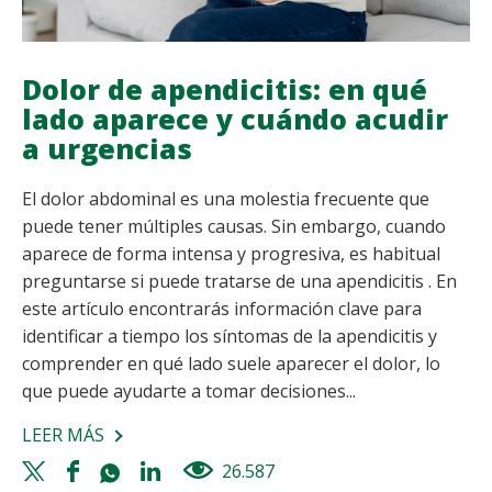
Dolor de apendicitis: en qué
lado aparece y cuándo acudir
a urgencias
El dolor abdominal es una molestia frecuente que
puede tener múltiples causas. Sin embargo, cuando
aparece de forma intensa y progresiva, es habitual
preguntarse si puede tratarse de una apendicitis . En
este artículo encontrarás información clave para
identificar a tiempo los síntomas de la apendicitis y
comprender en qué lado suele aparecer el dolor, lo
que puede ayudarte a tomar decisiones...
LEER MÁS
SOBRE
DOLOR
Twitter
Facebook
Whatsapp
Linkedin
26.587
views
DE