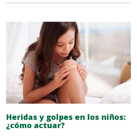
share
share
share
share
APENDICITIS:
EN
QUÉ
LADO
APARECE
Y
CUÁNDO
ACUDIR
A
URGENCIAS
Heridas y golpes en los niños:
¿cómo actuar?