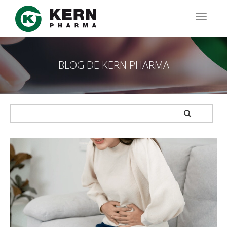
Pasar
al
TOGG
contenido
NAVIG
principal
BLOG DE KERN PHARMA
APPLY