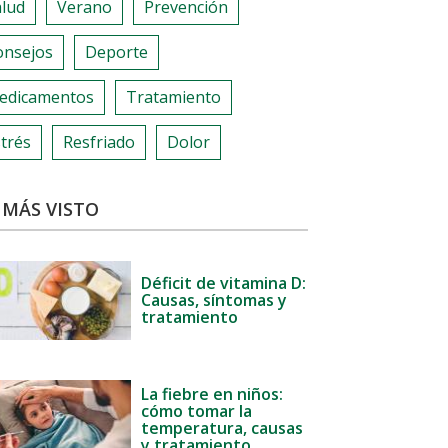
alud
Verano
Prevención
onsejos
Deporte
edicamentos
Tratamiento
trés
Resfriado
Dolor
 MÁS VISTO
Déficit de vitamina D:
Causas, síntomas y
tratamiento
La fiebre en niños:
cómo tomar la
temperatura, causas
y tratamiento.