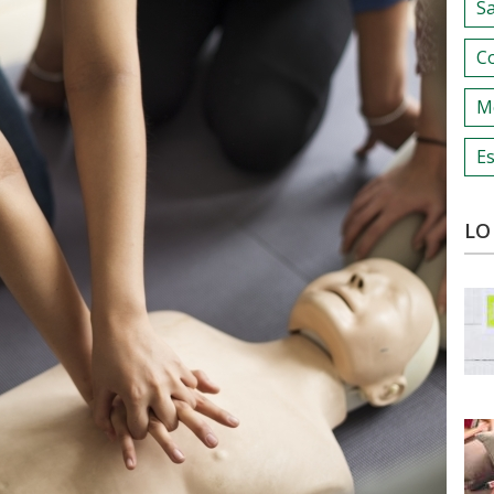
S
C
M
Es
LO