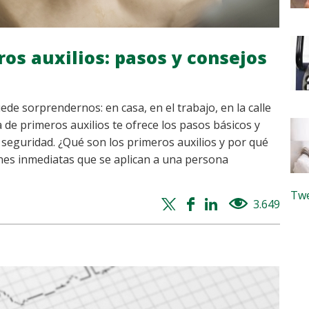
os auxilios: pasos y consejos
e sorprendernos: en casa, en el trabajo, en la calle
a de primeros auxilios te ofrece los pasos básicos y
 seguridad. ¿Qué son los primeros auxilios y por qué
nes inmediatas que se aplican a una persona
Twe
Twitter
Facebook
Whatsapp
Linkedin
3.649
views
share
share
share
share