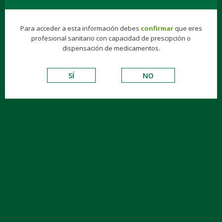
Para acceder a esta información debes
confirmar
que eres
profesional sanitario con capacidad de prescipción o
TOGG
dispensación de medicamentos.
NAVIG
SÍ
NO
MATERIALES PARA
NEURÓLOGOS/PSIQUIATRAS
Programa del curso