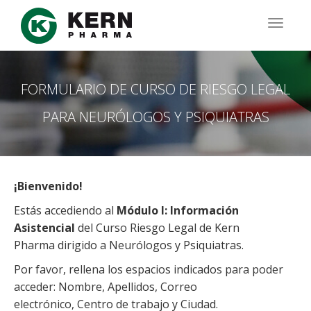
Pasar
al
TOGG
contenido
NAVIG
principal
FORMULARIO DE CURSO DE RIESGO LEGAL
PARA NEURÓLOGOS Y PSIQUIATRAS
¡Bienvenido!
Estás accediendo al
Módulo I: Información
Asistencial
del Curso Riesgo Legal de Kern
Pharma dirigido a Neurólogos y Psiquiatras.
Por favor, rellena los espacios indicados para poder
acceder: Nombre, Apellidos, Correo
electrónico, Centro de trabajo y Ciudad.