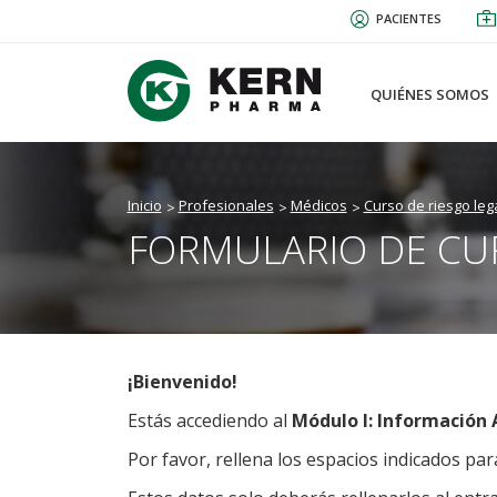
Pasar
PACIENTES
al
contenido
principal
QUIÉNES SOMOS
Inicio
Profesionales
Médicos
Curso de riesgo leg
FORMULARIO DE CU
¡Bienvenido!
Estás accediendo al
Módulo I: Información 
Por favor, rellena los espacios indicados pa