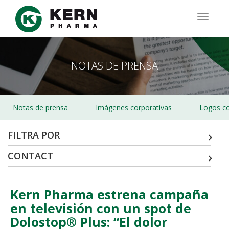
Pasar
al
TOGG
contenido
NAVIG
principal
NOTAS DE PRENSA
Notas de prensa
Imágenes corporativas
Logos co
FILTRA POR
CONTACT
Kern Pharma estrena campaña
en televisión con un spot de
Dolostop® Plus: “El dolor