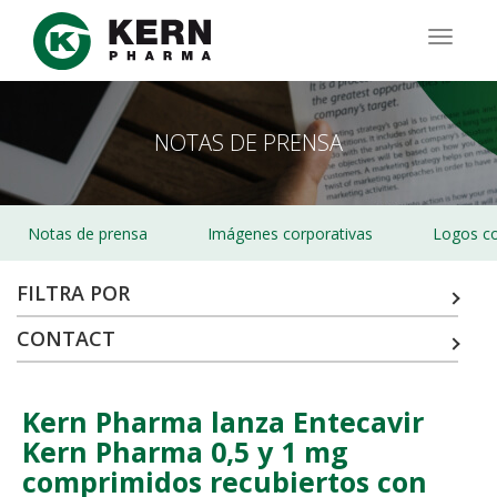
Pasar
al
TOGG
contenido
NAVIG
principal
NOTAS DE PRENSA
Notas de prensa
Imágenes corporativas
Logos co
FILTRA POR
CONTACT
Kern Pharma lanza Entecavir
Kern Pharma 0,5 y 1 mg
comprimidos recubiertos con