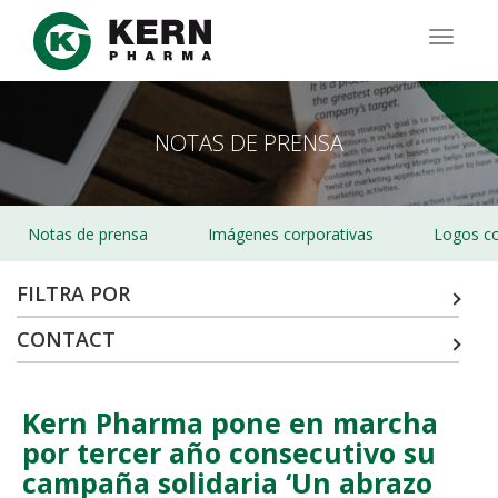
Pasar
al
TOGG
contenido
NAVIG
principal
NOTAS DE PRENSA
Notas de prensa
Imágenes corporativas
Logos co
FILTRA POR
CONTACT
Kern Pharma pone en marcha
por tercer año consecutivo su
campaña solidaria ‘Un abrazo