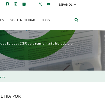
ESPAÑOL
Search
ES
SOSTENIBILIDAD
BLOG
pea Europea (CEP) para remifentanilo hidrocloruro
ivos
ILTRA POR