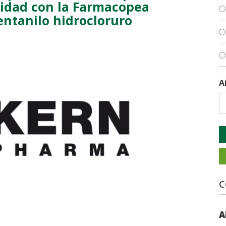
midad con la Farmacopea
entanilo hidrocloruro
A
C
A