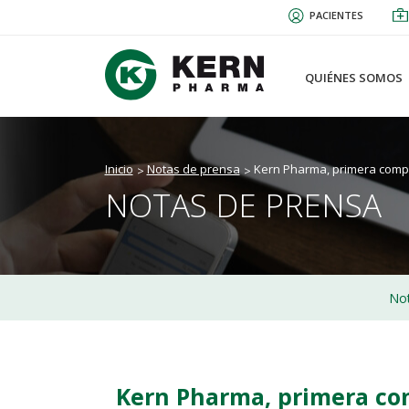
Pasar
PACIENTES
al
contenido
principal
QUIÉNES SOMOS
Inicio
Notas de prensa
Kern Pharma, primera compa
NOTAS DE PRENSA
Not
Kern Pharma, primera co