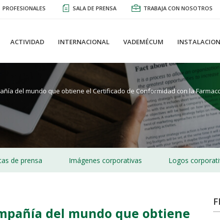
PROFESIONALES
SALA DE PRENSA
TRABAJA CON NOSOTROS
ACTIVIDAD
INTERNACIONAL
VADEMÉCUM
INSTALACION
ñía del mundo que obtiene el Certificado de Conformidad con la Farmaco
as de prensa
Imágenes corporativas
Logos corporat
F
mpañía del mundo que obtiene