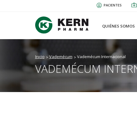
Pasar
PACIENTES
al
contenido
principal
QUIÉNES SOMOS
Inicio
Vademécum
Vademécum Internacional
VADEMÉCUM INTER