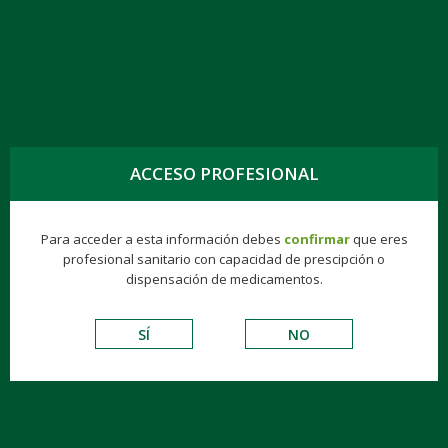
TOGG
NAVIG
ACCESO PROFESIONAL
TROXERUTINA KERN PHARMA EFG 100 MG-
ML, 200 ML
Para acceder a esta información debes
confirmar
que eres
profesional sanitario con capacidad de prescipción o
dispensación de medicamentos.
Consumer
Éticos
Hospitalarios
Biologics
SÍ
NO
EXO