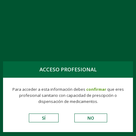
TOGG
NAVIG
VILDAGLIPTINA 50 MG 28 COMPRIMIDOS
RECUBIERTOS CON PELÍCULA EFG
ACCESO PROFESIONAL
Para acceder a esta información debes
confirmar
que eres
Genéricos
Consumer
Éticos
Hospitalarios
profesional sanitario con capacidad de prescipción o
dispensación de medicamentos.
VADEMECUM DE EXCIPIENTES
SÍ
NO
ANTIDIABÉTICOS ORALES