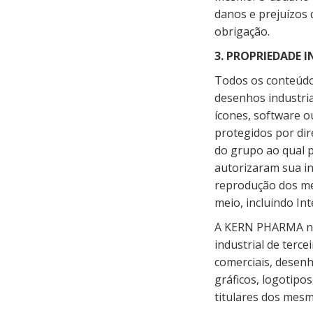
danos e prejuízos
obrigação.
3. PROPRIEDADE I
Todos os conteúdos
desenhos industriai
ícones, software ou
protegidos por dir
do grupo ao qual p
autorizaram sua in
reprodução dos m
meio, incluindo Int
A KERN PHARMA não 
industrial de terc
comerciais, desenho
gráficos, logotipo
titulares dos mesm