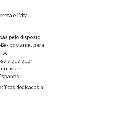
eta e lícita.
idas pelo disposto
 Não obstante, para
m-se
sa a qualquer
bunais de
Espanhol.
cíficas dedicadas a