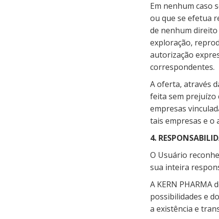
Em nenhum caso se
ou que se efetua r
de nenhum direito 
exploração, reprod
autorização expre
correspondentes.
A oferta, através
feita sem prejuízo
empresas vinculad
tais empresas e o 
4. RESPONSABILI
O Usuário reconhec
sua inteira respon
A KERN PHARMA dec
possibilidades e d
a existência e tra