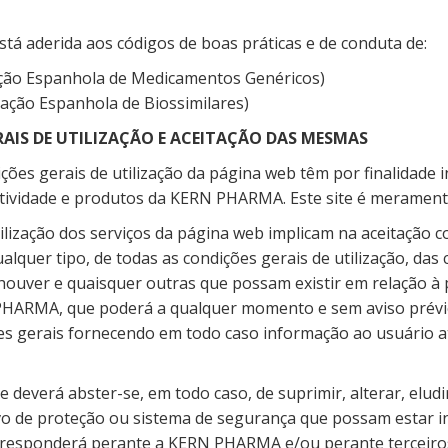
á aderida aos códigos de boas práticas e de conduta de:
ção Espanhola de Medicamentos Genéricos)
ação Espanhola de Biossimilares)
RAIS DE UTILIZAÇÃO E ACEITAÇÃO DAS MESMAS
ções gerais de utilização da página web têm por finalidade 
atividade e produtos da KERN PHARMA. Este site é merament
ilização dos serviços da página web implicam na aceitação 
alquer tipo, de todas as condições gerais de utilização, das
houver e quaisquer outras que possam existir em relação à 
PHARMA, que poderá a qualquer momento e sem aviso prévio
es gerais fornecendo em todo caso informação ao usuário a
te deverá abster-se, em todo caso, de suprimir, alterar, elud
vo de proteção ou sistema de segurança que possam estar i
responderá perante a KERN PHARMA e/ou perante terceiros