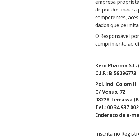
empresa proprietá
dispor dos meios q
competentes, acess
dados que permitam
O Responsável por
cumprimento ao di
Kern Pharma S.L.
C.I.F.: B-58296773
Pol. Ind. Colom II
C/ Venus, 72
08228 Terrassa (
Tel.: 00 34 937 00
Endereço de e-ma
Inscrita no Registr