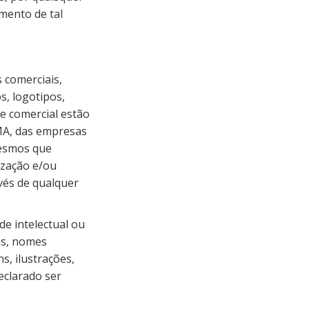
mento de tal
 comerciais,
s, logotipos,
 e comercial estão
RMA, das empresas
mesmos que
ização e/ou
és de qualquer
e intelectual ou
as, nomes
s, ilustrações,
eclarado ser