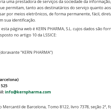
ria uma prestadora de serviços da sociedade da informação
ue permitam, tanto aos destinatários do serviço quanto ao
ar por meios eletrônicos, de forma permanente, fácil, direta
 sua identificação.
 esta página web é KERN PHARMA, S.L. cujos dados são forn
sposto no artigo 10 da LSSICE:
(doravante "KERN PHARMA")
Barcelona)
2 525
il:
info@kernpharma.com
o Mercantil de Barcelona, Tomo 8122, livro 7378, seção 2ª, f