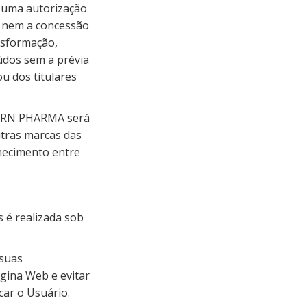
 uma autorização
os nem a concessão
nsformação,
údos sem a prévia
 dos titulares
 KERN PHARMA será
utras marcas das
necimento entre
s é realizada sob
 suas
ágina Web e evitar
car o Usuário.