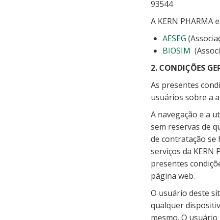
93544
A KERN PHARMA est
AESEG
(Associa
BIOSIM
(Associ
2. CONDIÇÕES GE
As presentes condi
usuários sobre a 
A navegação e a ut
sem reservas de qu
de contratação se 
serviços da KERN 
presentes condiçõ
página web.
O usuário deste si
qualquer dispositi
mesmo. O usuário 