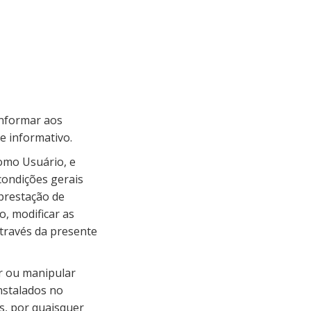
informar aos
e informativo.
como Usuário, e
 condições gerais
prestação de
, modificar as
través da presente
ir ou manipular
nstalados no
, por quaisquer