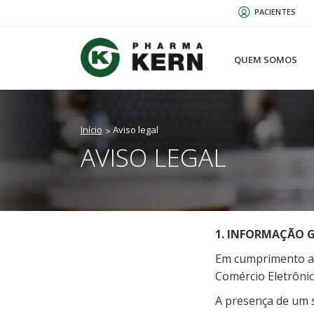
Passar
PACIENTES
para
o
conteúdo
QUEM SOMOS
principal
Início
Aviso legal
AVISO LEGAL
1. INFORMAÇÃO 
Em cumprimento ao 
Comércio Eletrônic
A presença de um s