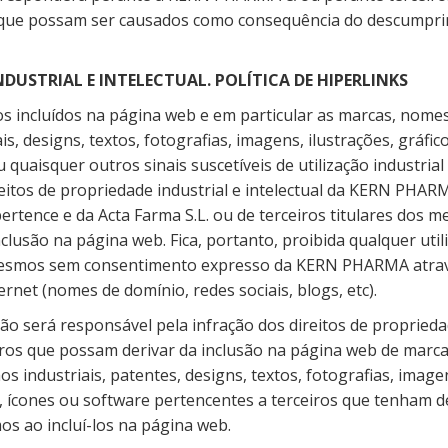
 que possam ser causados como consequência do descumpri
NDUSTRIAL E INTELECTUAL. POLÍTICA DE HIPERLINKS
 incluídos na página web e em particular as marcas, nomes
s, designs, textos, fotografias, imagens, ilustrações, gráfico
 quaisquer outros sinais suscetíveis de utilização industrial
eitos de propriedade industrial e intelectual da KERN PHA
ertence e da Acta Farma S.L. ou de terceiros titulares dos 
clusão na página web. Fica, portanto, proibida qualquer util
esmos sem consentimento expresso da KERN PHARMA atrav
ernet (nomes de domínio, redes sociais, blogs, etc).
será responsável pela infração dos direitos de propriedad
eiros que possam derivar da inclusão na página web de marc
s industriais, patentes, designs, textos, fotografias, imagen
s, ícones ou software pertencentes a terceiros que tenham d
os ao incluí-los na página web.