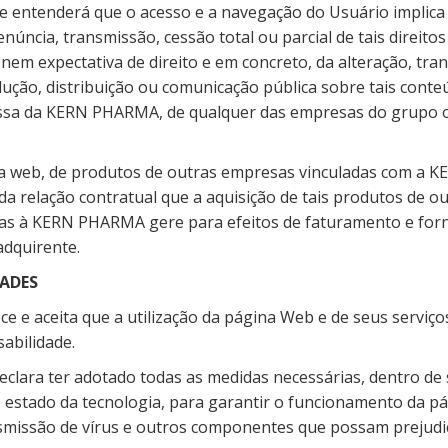
 entenderá que o acesso e a navegação do Usuário implica
enúncia, transmissão, cessão total ou parcial de tais direit
nem expectativa de direito e em concreto, da alteração, tra
ução, distribuição ou comunicação pública sobre tais conte
ssa da KERN PHARMA, de qualquer das empresas do grupo ou
 da web, de produtos de outras empresas vinculadas com a
 da relação contratual que a aquisição de tais produtos de o
as à KERN PHARMA gere para efeitos de faturamento e for
adquirente.
DADES
e e aceita que a utilização da página Web e de seus serviço
sabilidade.
lara ter adotado todas as medidas necessárias, dentro de
o estado da tecnologia, para garantir o funcionamento da p
nsmissão de vírus e outros componentes que possam prejudi