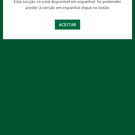
Esta secção só está disponível em espanhol. Se pretender
aceder à versão em espanhol clique no botão.
ACEITAR
LOGO FINISHER®
Texto Finisher®
DESCARGAR