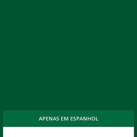
DESCARGAR
LOGO KERN PHARMA CONSUMER
Texto Kern Pharma Consumer
DESCARGAR
APENAS EM ESPANHOL