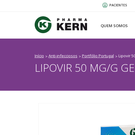
Passar
PACIENTES
para
o
conteúdo
QUEM SOMOS
principal
Início
Anti-infecciosos
Portfólio Portugal
Lipovir 5
LIPOVIR 50 MG/G GE