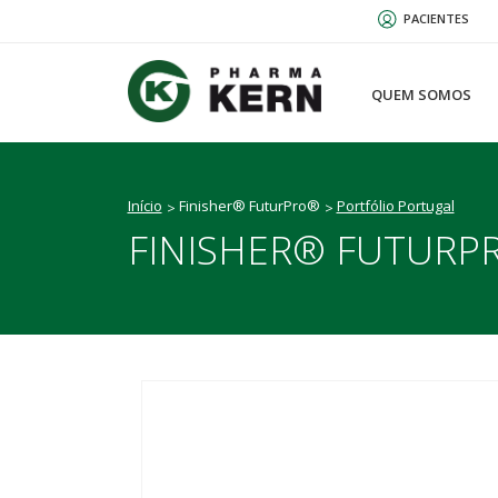
Passar
PACIENTES
para
o
conteúdo
QUEM SOMOS
principal
Início
Finisher® FuturPro®
Portfólio Portugal
FINISHER® FUTURP