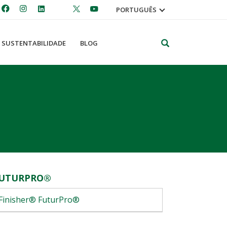
PORTUGUÊS
Pesquisar
SUSTENTABILIDADE
BLOG
UTURPRO®
Finisher® FuturPro®