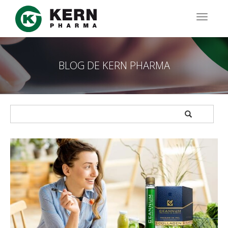
Pasar
al
TOGG
contenido
NAVIG
principal
BLOG DE KERN PHARMA
APPLY