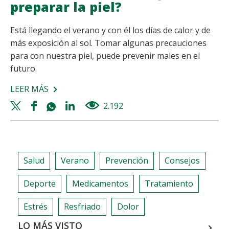
preparar la piel?
Está llegando el verano y con él los días de calor y de
más exposición al sol. Tomar algunas precauciones
para con nuestra piel, puede prevenir males en el
futuro.
LEER MÁS
SOBRE
SE
Twitter
Facebook
Whatsapp
Linkedin
2.192
views
ACERCA
share
share
share
share
EL
VERANO…
¿CÓMO
Salud
Verano
Prevención
Consejos
PREPARAR
LA
Deporte
Medicamentos
Tratamiento
PIEL?
Estrés
Resfriado
Dolor
LO MÁS VISTO