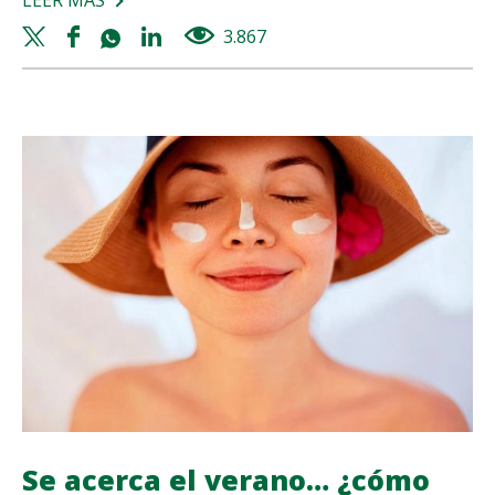
LEER MÁS
SOBRE
CUIDARSE
Twitter
Facebook
Whatsapp
Linkedin
3.867
views
POR
share
share
share
share
DENTRO
PARA
VERSE
BIEN
POR
FUERA
Se acerca el verano… ¿cómo