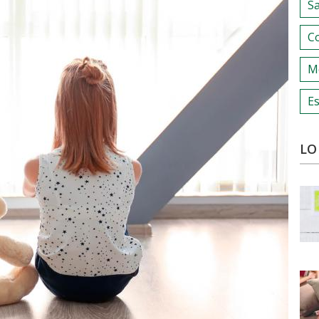
S
C
M
Es
LO