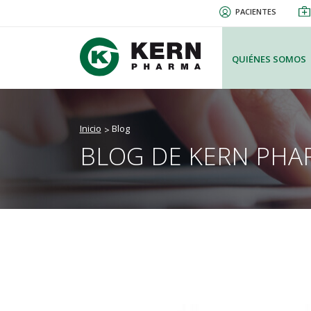
Pasar
PACIENTES
al
contenido
principal
QUIÉNES SOMOS
Inicio
Blog
BLOG DE KERN PHA