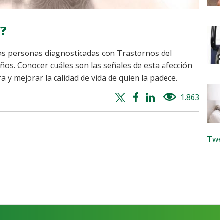
o?
 las personas diagnosticadas con Trastornos del
ños. Conocer cuáles son las señales de esta afección
y mejorar la calidad de vida de quien la padece.
Twitter
Facebook
Whatsapp
Linkedin
1.863
views
share
share
share
share
Twe