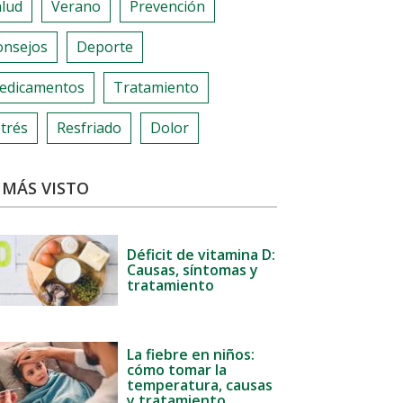
alud
Verano
Prevención
onsejos
Deporte
edicamentos
Tratamiento
trés
Resfriado
Dolor
 MÁS VISTO
Déficit de vitamina D:
Causas, síntomas y
tratamiento
La fiebre en niños:
cómo tomar la
temperatura, causas
y tratamiento.