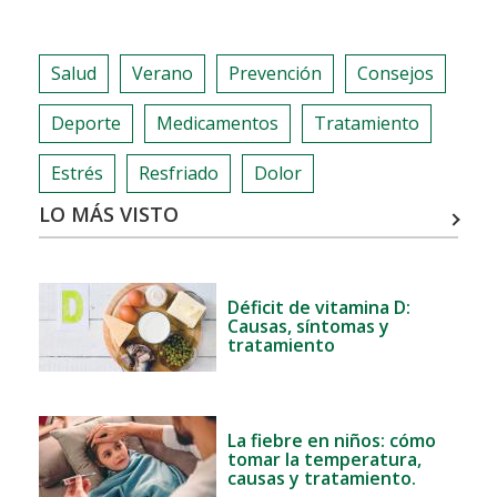
MEJORES
POSTS
DE
Salud
Verano
Prevención
Consejos
NUESTRO
BLOG
Deporte
Medicamentos
Tratamiento
EN
2016
Estrés
Resfriado
Dolor
LO MÁS VISTO
Déficit de vitamina D:
Causas, síntomas y
tratamiento
La fiebre en niños: cómo
tomar la temperatura,
causas y tratamiento.