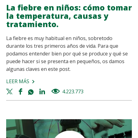
La fiebre en niños: cómo tomar
la temperatura, causas y
tratamiento.
La fiebre es muy habitual en niños, sobretodo
durante los tres primeros años de vida. Para que
podamos entender bien por qué se produce y qué se
puede hacer si se presenta en pequeños, os damos
algunas claves en este post.
LEER MÁS
SOBRE
LA
Twitter
Facebook
Whatsapp
Linkedin
4.223.773
views
FIEBRE
share
share
share
share
EN
NIÑOS:
CÓMO
TOMAR
LA