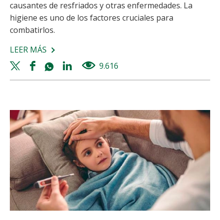
causantes de resfriados y otras enfermedades. La
higiene es uno de los factores cruciales para
combatirlos.
LEER MÁS
SOBRE
CÓMO
Twitter
Facebook
Whatsapp
Linkedin
9.616
views
GANARLE
share
share
share
share
LA
BATALLA
A
LOS
VIRUS
CON
LA
LLEGADA
DEL
FRÍO