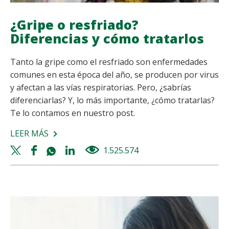
¿Gripe o resfriado?
Diferencias y cómo tratarlos
Tanto la gripe como el resfriado son enfermedades
comunes en esta época del año, se producen por virus
y afectan a las vías respiratorias. Pero, ¿sabrías
diferenciarlas? Y, lo más importante, ¿cómo tratarlas?
Te lo contamos en nuestro post.
LEER MÁS
SOBRE
¿GRIPE
Twitter
Facebook
Whatsapp
Linkedin
1.525.574
views
O
share
share
share
share
RESFRIADO?
DIFERENCIAS
Y
CÓMO
TRATARLOS