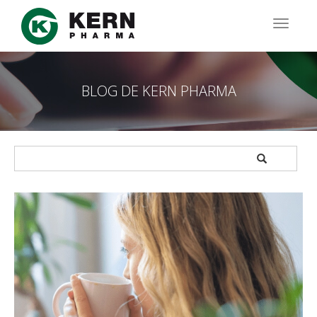
Pasar
al
TOGG
contenido
NAVIG
principal
BLOG DE KERN PHARMA
APPLY