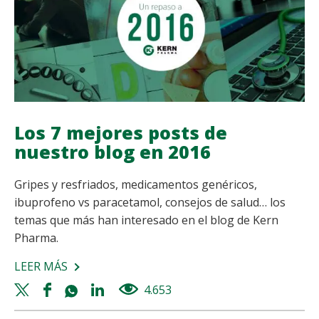
TEMPERATURA,
CAUSAS
Y
TRATAMIENTO.
Los 7 mejores posts de
nuestro blog en 2016
Gripes y resfriados, medicamentos genéricos,
ibuprofeno vs paracetamol, consejos de salud… los
temas que más han interesado en el blog de Kern
Pharma.
LEER MÁS
SOBRE
LOS
Twitter
Facebook
Whatsapp
Linkedin
4.653
views
7
share
share
share
share