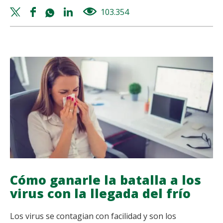
SINUSITIS,
Twitter
Facebook
Whatsapp
Linkedin
103.354
views
UN
share
share
share
share
TRASTORNO
FRECUENTE
Cómo ganarle la batalla a los
virus con la llegada del frío
Los virus se contagian con facilidad y son los