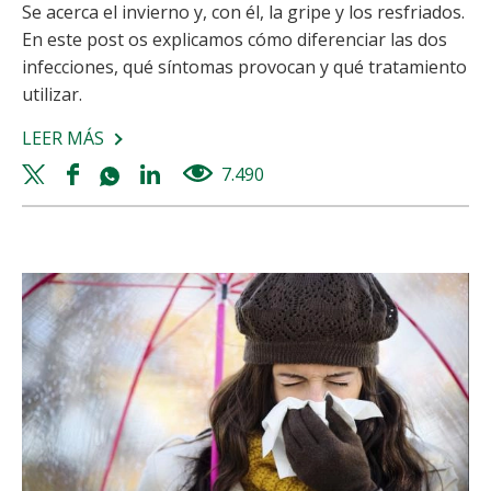
Se acerca el invierno y, con él, la gripe y los resfriados.
En este post os explicamos cómo diferenciar las dos
infecciones, qué síntomas provocan y qué tratamiento
utilizar.
LEER MÁS
SOBRE
GRIPE
Twitter
Facebook
Whatsapp
Linkedin
7.490
views
VS.
share
share
share
share
RESFRIADO