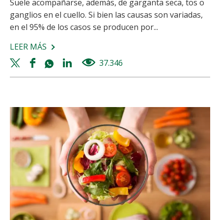
Suele acompañarse, además, de garganta seca, tos o
ganglios en el cuello. Si bien las causas son variadas,
en el 95% de los casos se producen por...
LEER MÁS
SOBRE
DOLOR
Twitter
Facebook
Whatsapp
Linkedin
37.346
views
DE
share
share
share
share
GARGANTA:
CAUSAS,
SÍNTOMAS
Y
TRATAMIENTO