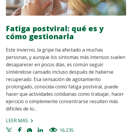
Fatiga postviral: qué es y
cómo gestionarla
Este invierno, la gripe ha afectado a muchas
personas, y aunque los síntomas más intensos suelen
desaparecer en pocos días, es común seguir
sintiéndose cansado incluso después de haberse
recuperado. Esa sensación de agotamiento
prolongado, conocida como fatiga postviral, puede
hacer que actividades cotidianas como trabajar, hacer
ejercicio o simplemente concentrarse resulten más
difíciles de lo...
LEER MÁS
SOBRE
FATIGA
Twitter
Facebook
Whatsapp
Linkedin
16.235
views