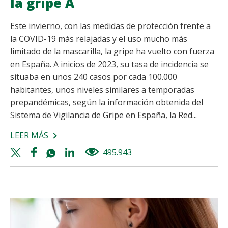
la gripe A
Este invierno, con las medidas de protección frente a
la COVID-19 más relajadas y el uso mucho más
limitado de la mascarilla, la gripe ha vuelto con fuerza
en España. A inicios de 2023, su tasa de incidencia se
situaba en unos 240 casos por cada 100.000
habitantes, unos niveles similares a temporadas
prepandémicas, según la información obtenida del
Sistema de Vigilancia de Gripe en España, la Red...
LEER MÁS
SOBRE
GRIPE
Twitter
Facebook
Whatsapp
Linkedin
495.943
views
B:
share
share
share
share
SÍNTOMAS,
TRATAMIENTO
Y
DIFERENCIAS
CON