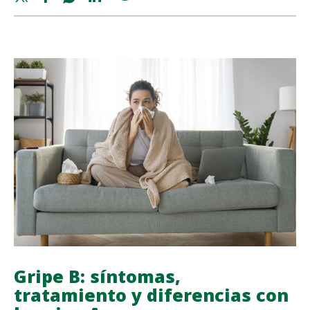
POSTVIRAL:
share
share
share
share
QUÉ
ES
Y
CÓMO
GESTIONARLA
Gripe B: síntomas,
tratamiento y diferencias con