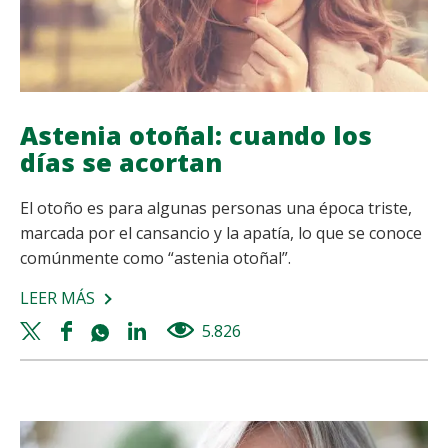
Astenia otoñal: cuando los
días se acortan
El otoño es para algunas personas una época triste,
marcada por el cansancio y la apatía, lo que se conoce
comúnmente como “astenia otoñal”.
LEER MÁS
SOBRE
ASTENIA
Twitter
Facebook
Whatsapp
Linkedin
5.826
views
OTOÑAL:
share
share
share
share
CUANDO
LOS
DÍAS