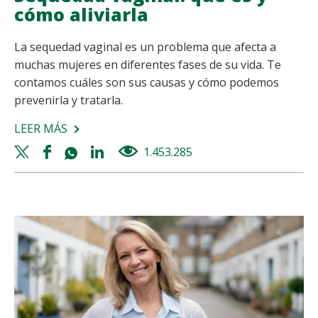
cómo aliviarla
La sequedad vaginal es un problema que afecta a
muchas mujeres en diferentes fases de su vida. Te
contamos cuáles son sus causas y cómo podemos
prevenirla y tratarla.
LEER MÁS
SOBRE
SEQUEDAD
Twitter
Facebook
Whatsapp
Linkedin
1.453.285
views
VAGINAL:
share
share
share
share
QUÉ
ES
Y
CÓMO
ALIVIARLA