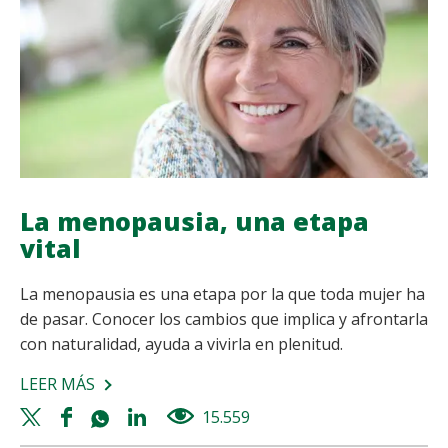
SE
ACORTAN
La menopausia, una etapa
vital
La menopausia es una etapa por la que toda mujer ha
de pasar. Conocer los cambios que implica y afrontarla
con naturalidad, ayuda a vivirla en plenitud.
LEER MÁS
SOBRE
LA
Twitter
Facebook
Whatsapp
Linkedin
15.559
views
MENOPAUSIA,
share
share
share
share