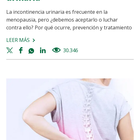
La incontinencia urinaria es frecuente en la
menopausia, pero ¿debemos aceptarlo o luchar
contra ello? Por qué ocurre, prevención y tratamiento
LEER MÁS
SOBRE
MENOPAUSIA
Twitter
Facebook
Whatsapp
Linkedin
30.346
views
E
share
share
share
share
INCONTINENCIA
URINARIA