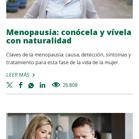
Menopausia: conócela y vívela
con naturalidad
Claves de la menopausia: causa, detección, síntomas y
tratamiento para esta fase de la vida de la mujer.
LEER MÁS
SOBRE
MENOPAUSIA:
Twitter
Facebook
Whatsapp
Linkedin
26.808
views
CONÓCELA
share
share
share
share
Y
VÍVELA
CON
NATURALIDAD