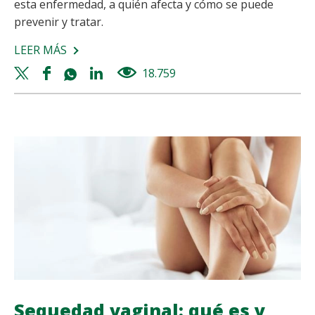
esta enfermedad, a quién afecta y cómo se puede
prevenir y tratar.
LEER MÁS
SOBRE
OSTEOPOROSIS:
Twitter
Facebook
Whatsapp
Linkedin
18.759
views
UNA
share
share
share
share
ENFERMEDAD
QUE
DEBILITA
LOS
HUESOS
Sequedad vaginal: qué es y