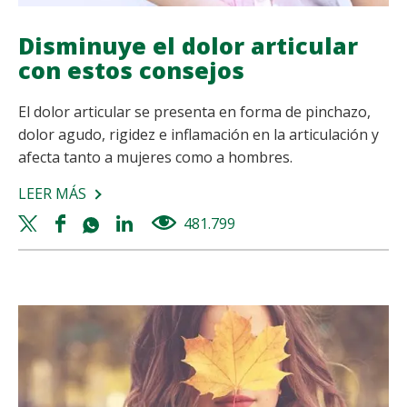
Disminuye el dolor articular
con estos consejos
El dolor articular se presenta en forma de pinchazo,
dolor agudo, rigidez e inflamación en la articulación y
afecta tanto a mujeres como a hombres.
LEER MÁS
SOBRE
DISMINUYE
Twitter
Facebook
Whatsapp
Linkedin
481.799
views
EL
share
share
share
share
DOLOR
ARTICULAR
CON
ESTOS
CONSEJOS