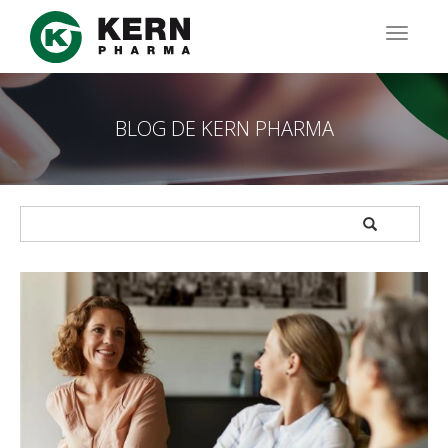
Pasar
al
TOGG
contenido
NAVIG
principal
BLOG DE KERN PHARMA
APPLY