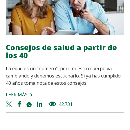
Consejos de salud a partir de
los 40
La edad es un “número”, pero nuestro cuerpo va
cambiando y debemos escucharlo. Si ya has cumplido
40 años toma nota de estos consejos.
LEER MÁS
SOBRE
CONSEJOS
Twitter
Facebook
Whatsapp
Linkedin
42.731
views
DE
share
share
share
share
SALUD
A