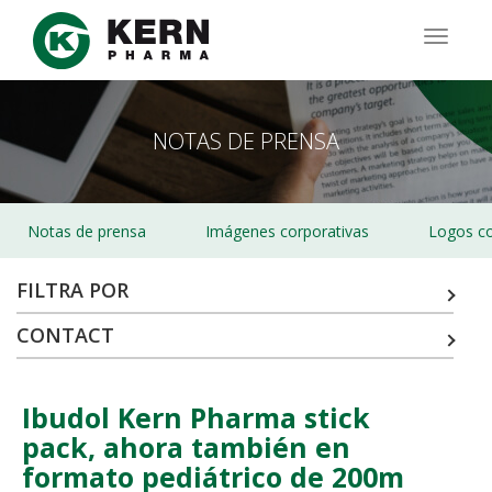
Pasar
al
TOGG
contenido
NAVIG
principal
NOTAS DE PRENSA
Notas de prensa
Imágenes corporativas
Logos co
FILTRA POR
CONTACT
Ibudol Kern Pharma stick
pack, ahora también en
formato pediátrico de 200m