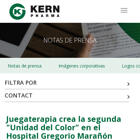
Pasar
al
TOGG
contenido
NAVIG
principal
NOTAS DE PRENSA
Notas de prensa
Imágenes corporativas
Logos co
FILTRA POR
CONTACT
Juegaterapia crea la segunda
"Unidad del Color" en el
Hospital Gregorio Marañón