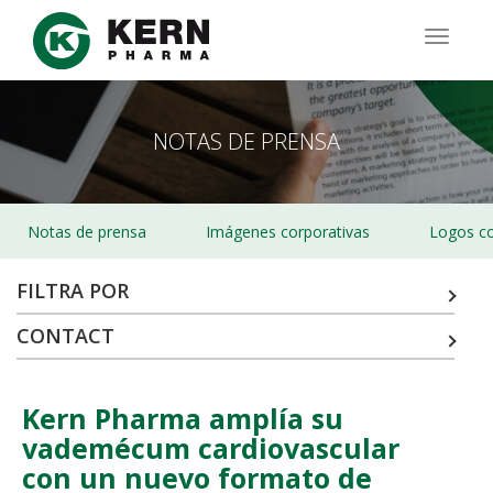
Pasar
al
TOGG
contenido
NAVIG
principal
NOTAS DE PRENSA
Notas de prensa
Imágenes corporativas
Logos co
FILTRA POR
CONTACT
Kern Pharma amplía su
vademécum cardiovascular
con un nuevo formato de