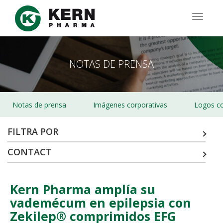
Pasar
al
TOGG
contenido
NAVIG
principal
NOTAS DE PRENSA
Notas de prensa
Imágenes corporativas
Logos co
FILTRA POR
CONTACT
Kern Pharma amplía su
vademécum en epilepsia con
Zekilep® comprimidos EFG