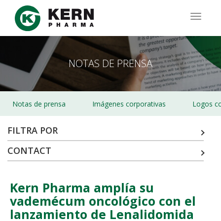
Pasar
al
TOGG
contenido
NAVIG
principal
NOTAS DE PRENSA
Notas de prensa
Imágenes corporativas
Logos co
FILTRA POR
CONTACT
Kern Pharma amplía su
vademécum oncológico con el
lanzamiento de Lenalidomida