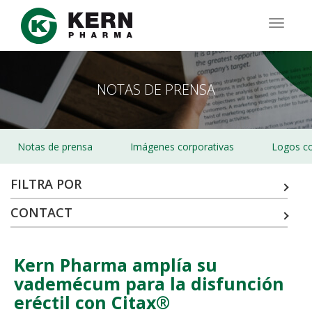
Pasar
al
TOGG
contenido
NAVIG
principal
NOTAS DE PRENSA
Notas de prensa
Imágenes corporativas
Logos co
FILTRA POR
CONTACT
Kern Pharma amplía su
vademécum para la disfunción
eréctil con Citax®