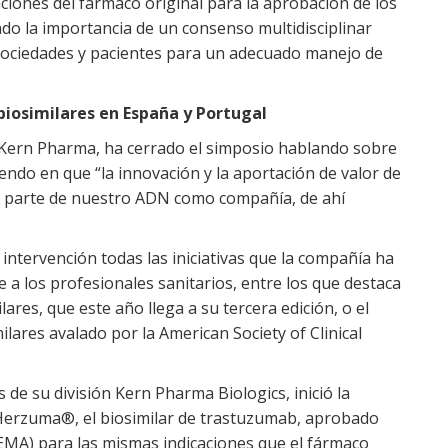
aciones del fármaco original para la aprobación de los
do la importancia de un consenso multidisciplinar
, sociedades y pacientes para un adecuado manejo de
biosimilares en España y Portugal
e Kern Pharma, ha cerrado el simposio hablando sobre
iendo en que “la innovación y la aportación de valor de
 parte de nuestro ADN como compañía, de ahí
intervención todas las iniciativas que la compañía ha
 a los profesionales sanitarios, entre los que destaca
lares, que este año llega a su tercera edición, o el
lares avalado por la American Society of Clinical
 de su división Kern Pharma Biologics, inició la
 Herzuma®, el biosimilar de trastuzumab, aprobado
EMA) para las mismas indicaciones que el fármaco