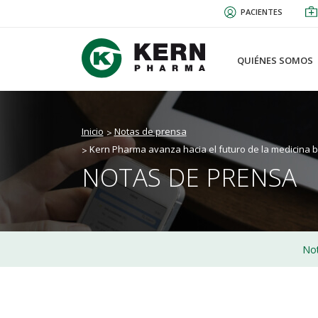
Pasar
PACIENTES
al
contenido
principal
QUIÉNES SOMOS
Inicio
Notas de prensa
Kern Pharma avanza hacia el futuro de la medicina b
NOTAS DE PRENSA
Not