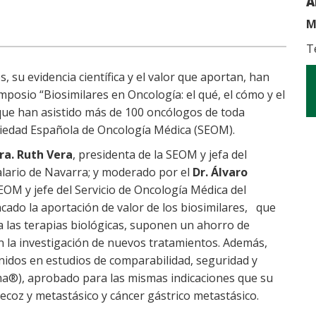
A
M
T
s, su evidencia científica y el valor que aportan, han
imposio “Biosimilares en Oncología: el qué, el cómo y el
que han asistido más de 100 oncólogos de toda
ciedad Española de Oncología Médica (SEOM).
ra. Ruth Vera
, presidenta de la SEOM y jefa del
alario de Navarra; y moderado por el
Dr. Álvaro
SEOM y jefe del Servicio de Oncología Médica del
acado la aportación de valor de los biosimilares, que
 a las terapias biológicas, suponen un ahorro de
an la investigación de nuevos tratamientos. Además,
idos en estudios de comparabilidad, seguridad y
ma®), aprobado para las mismas indicaciones que su
recoz y metastásico y cáncer gástrico metastásico.