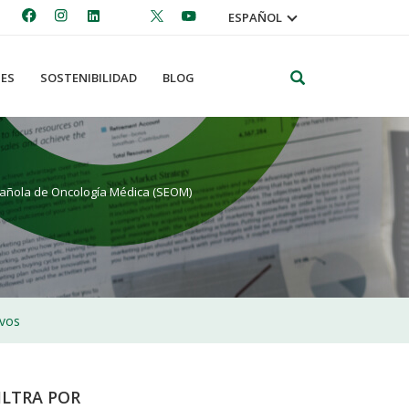
ESPAÑOL
Search
ES
SOSTENIBILIDAD
BLOG
spañola de Oncología Médica (SEOM)
ivos
ILTRA POR