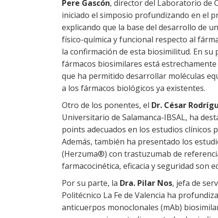
Pere Gascón
, director del Laboratorio de
iniciado el simposio profundizando en el p
explicando que la base del desarrollo de 
físico-química y funcional respecto al fárm
la confirmación de esta biosimilitud. En su
fármacos biosimilares está estrechamente 
que ha permitido desarrollar moléculas equ
a los fármacos biológicos ya existentes.
Otro de los ponentes, el
Dr. César Rodríg
Universitario de Salamanca-IBSAL, ha desta
points adecuados en los estudios clínicos p
Además, también ha presentado los estudio
(Herzuma®) con trastuzumab de referencia,
farmacocinética, eficacia y seguridad son
Por su parte, la
Dra. Pilar Nos
, jefa de ser
Politécnico La Fe de Valencia ha profundi
anticuerpos monoclonales (mAb) biosimilar