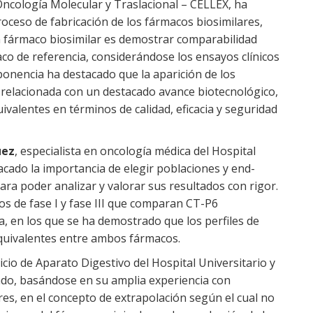
 Oncología Molecular y Traslacional – CELLEX, ha
roceso de fabricación de los fármacos biosimilares,
un fármaco biosimilar es demostrar comparabilidad
aco de referencia, considerándose los ensayos clínicos
 ponencia ha destacado que la aparición de los
relacionada con un destacado avance biotecnológico,
ivalentes en términos de calidad, eficacia y seguridad
uez
, especialista en oncología médica del Hospital
cado la importancia de elegir poblaciones y end-
ara poder analizar y valorar sus resultados con rigor.
s de fase I y fase III que comparan CT-P6
 en los que se ha demostrado que los perfiles de
 equivalentes entre ambos fármacos.
vicio de Aparato Digestivo del Hospital Universitario y
zado, basándose en su amplia experiencia con
es, en el concepto de extrapolación según el cual no