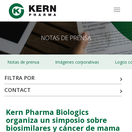
Pasar
al
TOGG
contenido
NAVIG
principal
NOTAS DE PRENSA
Notas de prensa
Imágenes corporativas
Logos co
FILTRA POR
CONTACT
Kern Pharma Biologics
organiza un simposio sobre
biosimilares y cáncer de mama