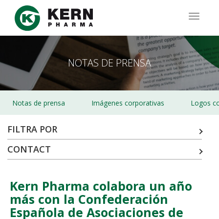
Pasar
al
TOGG
contenido
NAVIG
principal
NOTAS DE PRENSA
Notas de prensa
Imágenes corporativas
Logos co
FILTRA POR
CONTACT
Kern Pharma colabora un año
más con la Confederación
Española de Asociaciones de