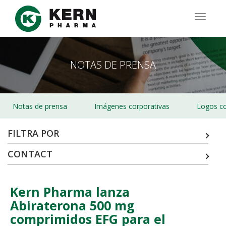
Pasar
al
TOGG
contenido
NAVIG
principal
NOTAS DE PRENSA
Notas de prensa
Imágenes corporativas
Logos co
FILTRA POR
CONTACT
Kern Pharma lanza
Abiraterona 500 mg
comprimidos EFG para el