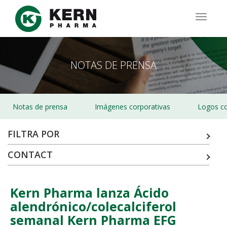
Pasar
al
TOGG
contenido
NAVIG
principal
NOTAS DE PRENSA
Notas de prensa
Imágenes corporativas
Logos co
FILTRA POR
CONTACT
Kern Pharma lanza Ácido
alendrónico/colecalciferol
semanal Kern Pharma EFG