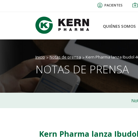
Pasar
PACIENTES
al
contenido
principal
QUIÉNES SOMOS
Inicio
Notas de prensa
Kern Pharma lanza Ibudol 4
NOTAS DE PRENSA
Not
Kern Pharma lanza Ibudol