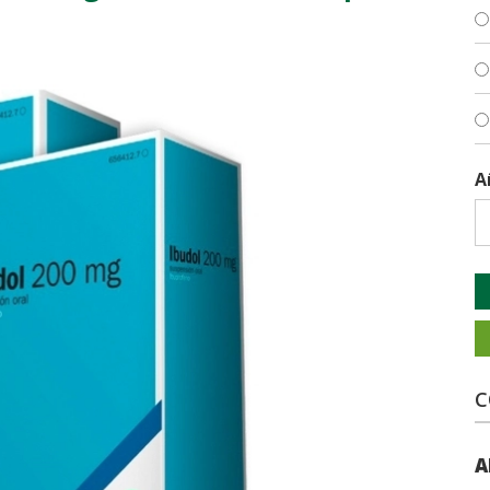
A
C
A