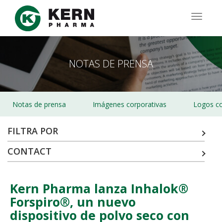
Pasar
al
TOGG
contenido
NAVIG
principal
NOTAS DE PRENSA
Notas de prensa
Imágenes corporativas
Logos co
FILTRA POR
CONTACT
Kern Pharma lanza Inhalok®
Forspiro®, un nuevo
dispositivo de polvo seco con