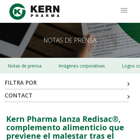
Pasar
al
TOGG
contenido
NAVIG
principal
NOTAS DE PRENSA
Notas de prensa
Imágenes corporativas
Logos co
FILTRA POR
CONTACT
Kern Pharma lanza Redisac®,
complemento alimenticio que
previene el malestar tras el