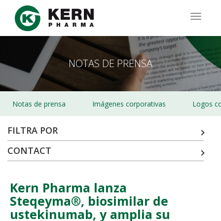
Pasar
al
TOGG
contenido
NAVIG
principal
NOTAS DE PRENSA
Notas de prensa
Imágenes corporativas
Logos co
FILTRA POR
CONTACT
Kern Pharma lanza
Steqeyma®, biosimilar de
ustekinumab, y amplia su