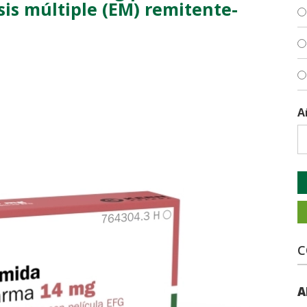
sis múltiple (EM) remitente-
A
C
A