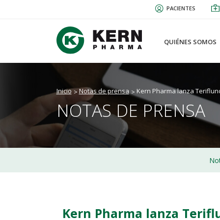
Pasar
PACIENTES
al
contenido
principal
QUIÉNES SOMOS
Inicio
Notas de prensa
Kern Pharma lanza Terifluno
NOTAS DE PRENSA
Not
Kern Pharma lanza Terifl