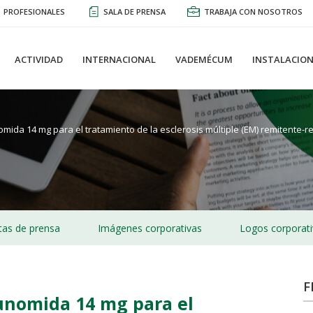
PROFESIONALES
SALA DE PRENSA
TRABAJA CON NOSOTROS
ACTIVIDAD
INTERNACIONAL
VADEMÉCUM
INSTALACION
mida 14 mg para el tratamiento de la esclerosis múltiple (EM) remitente-r
as de prensa
Imágenes corporativas
Logos corporat
F
unomida 14 mg para el