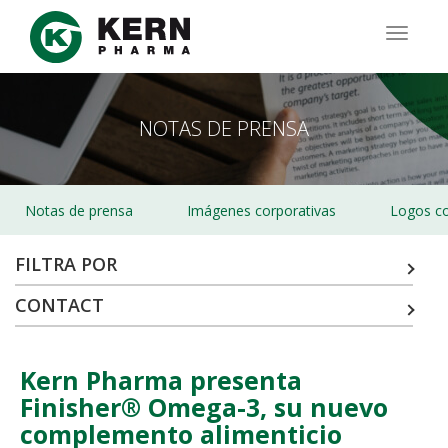
Pasar
al
TOGG
contenido
NAVIG
principal
NOTAS DE PRENSA
Notas de prensa
Imágenes corporativas
Logos co
FILTRA POR
CONTACT
Kern Pharma presenta
Finisher® Omega-3, su nuevo
complemento alimenticio